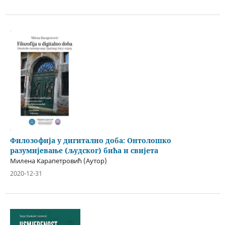
Филозофија у дигитално доба: Онтолошко
разумијевање (људског) бића и свијета
Милена Карапетровић (Аутор)
2020-12-31