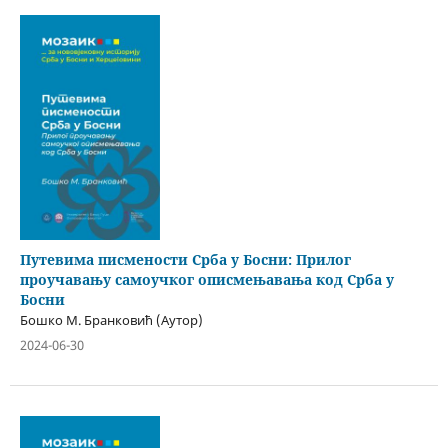
Путевима писмености Срба у Босни: Прилог
проучавању самоучког описмењавања код Срба у
Босни
Бошко М. Бранковић (Аутор)
2024-06-30