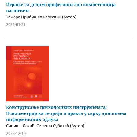
Играње са децом професионална компетенција
васпитача
Тамара Прибишев Белеслин (Аутор)
2026-01-21
Kонструисање психолошких инструмената:
Психометријска теорија и пракса у сврху доношења
информисаних одлука
Синиша Лакић, Синиша Суботић (Аутор)
2025-12-10