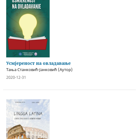
Усмјереност на овладавање
Тања Станковић-Јанковић (Аутор)
2020-12-31