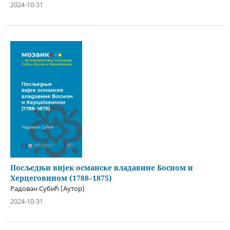
2024-10-31
Посљедњи вијек османске владавине Босном и
Херцеговином (1788–1875)
Радован Субић (Аутор)
2024-10-31