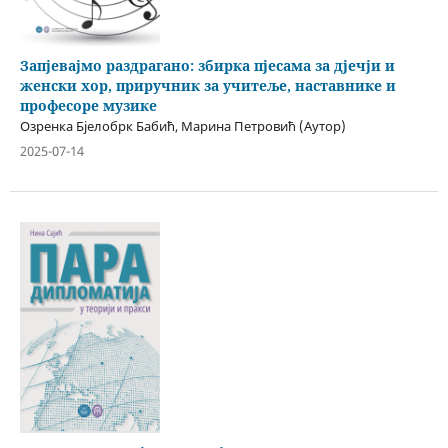
Запјевајмо раздрагано: збирка пјесама за дјечји и
женски хор, приручник за учитеље, наставнике и
професоре музике
Озренка Бјелобрк Бабић, Марина Петровић (Аутор)
2025-07-14