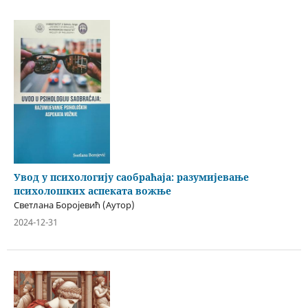
Увод у психологију саобраћаја: разумијевање
психолошких аспеката вожње
Светлана Боројевић (Аутор)
2024-12-31