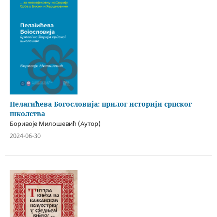
Пелагићева Богословија: прилог историји српског
школства
Боривоје Милошевић (Аутор)
2024-06-30