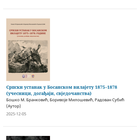
Српски устанак у Босанском вилајету 1875–1878
(учесници, догађаји, свједочанства)
Бошко М. Бранковић, Боривоје Милошевић, Радован Субић
(Аутор)
2025-12-05