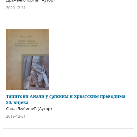
Драженко Јоргић (Аутор)
2020-12-31
Тацитови Анали у српским и хрватским преводима
20. вијека
Сања Љубишић (Аутор)
2019-12-31