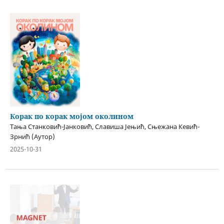
Корак по корак мојом околином
Тања Станковић-Јанковић, Славиша Јењић, Сњежана Кевић-
Зрнић (Аутор)
2025-10-31