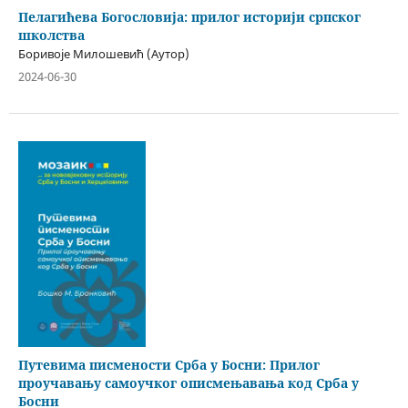
Пелагићева Богословија: прилог историји српског
школства
Боривоје Милошевић (Аутор)
2024-06-30
Путевима писмености Срба у Босни: Прилог
проучавању самоучког описмењавања код Срба у
Босни