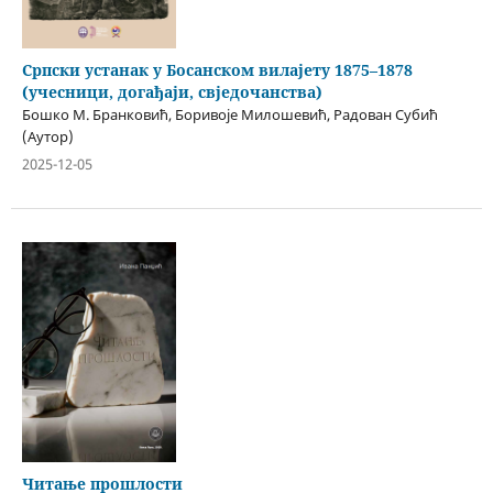
Српски устанак у Босанском вилајету 1875–1878
(учесници, догађаји, свједочанства)
Бошко М. Бранковић, Боривоје Милошевић, Радован Субић
(Аутор)
2025-12-05
Читање прошлости