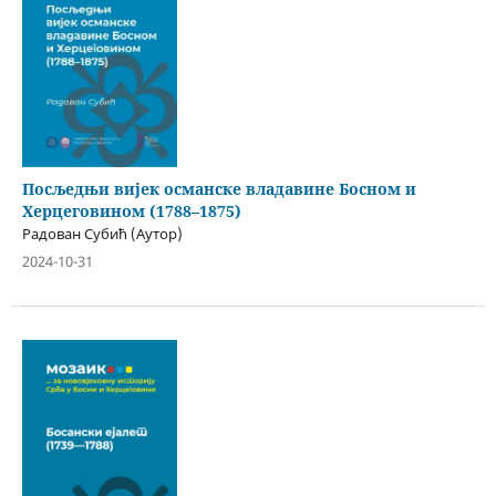
Посљедњи вијек османске владавине Босном и
Херцеговином (1788–1875)
Радован Субић (Аутор)
2024-10-31