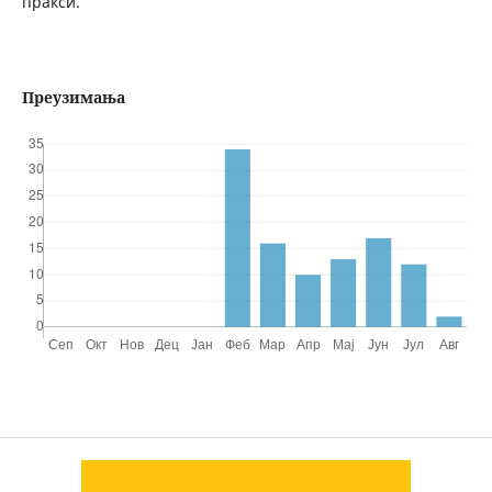
пракси.
Преузимања