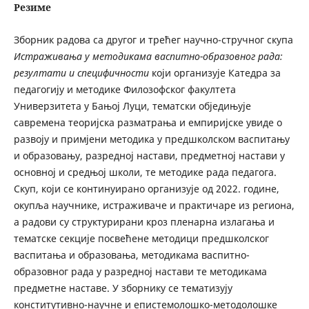
Резиме
Зборник радова са другог и трећег научно-стручног скупа
Истраживања у методикама васпитно-образовног рада:
резултати и специфичности
који организује Катедра за
педагогију и методике Филозофског факултета
Универзитета у Бањој Луци, тематски обједињује
савремена теоријска разматрања и емпиријске увиде о
развоју и примјени методика у предшколском васпитању
и образовању, разредној настави, предметној настави у
основној и средњој школи, те методике рада педагога.
Скуп, који се континуирано организује од 2022. године,
окупља научнике, истраживаче и практичаре из региона,
а радови су структурирани кроз пленарна излагања и
тематске секције посвећене методици предшколског
васпитања и образовања, методикама васпитно-
образовног рада у разредној настави те методикама
предметне наставе. У зборнику се тематизују
конститутивно-научне и епистемолошко-методолошке