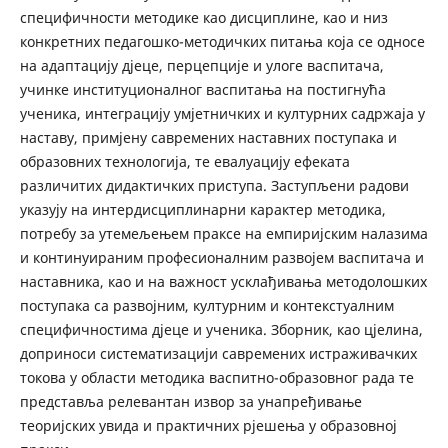
специфичности методике као дисциплине, као и низ
конкретних педагошко-методичких питања која се односе
на адаптацију дјеце, перцепције и улоге васпитача,
учинке институционалног васпитања на постигнућа
ученика, интеграцију умјетничких и културних садржаја у
наставу, примјену савремених наставних поступака и
образовних технологија, те евалуацију ефеката
различитих дидактичких приступа. Заступљени радови
указују на интердисциплинарни карактер методика,
потребу за утемељењем праксе на емпиријским налазима
и континуираним професионалним развојем васпитача и
наставника, као и на важност усклађивања методолошких
поступака са развојним, културним и контекстуалним
специфичностима дјеце и ученика. Зборник, као цјелина,
доприноси систематизацији савремених истраживачких
токова у области методика васпитно-образовног рада те
представља релевантан извор за унапређивање
теоријских увида и практичних рјешења у образовној