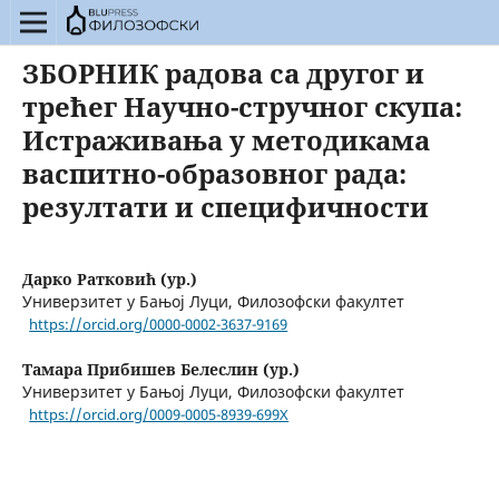
ЗБОРНИК радова са другог и
трећег Научно-стручног скупа:
Истраживања у методикама
васпитно-образовног рада:
резултати и специфичности
Дарко Ратковић (ур.)
Универзитет у Бањој Луци, Филозофски факултет
https://orcid.org/0000-0002-3637-9169
Тамара Прибишев Белеслин (ур.)
Универзитет у Бањој Луци, Филозофски факултет
https://orcid.org/0009-0005-8939-699X