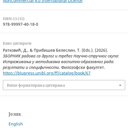
NonCommercial 4.0 International License
.
ISBN-13 (15)
978-99997-40-18-0
Како цитирати
Ратковић, Д., & Прибишев Белеслин, Т. (Eds.). (2026).
ЗБОРНИК радова са другог и трећег Научно-стручног скупа:
Истраживања у методикама васпитно-образовног рада:
резултати и специфичности
. Филозофски факултет.
https://blupress.unibl.org/ff/catalog/book/67
Више форматирања цитирања
Језик
English