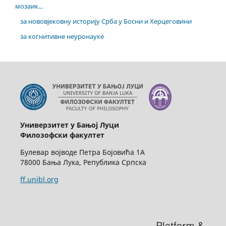
мозаик...
за нововјековну историју Срба у Босни и Херцеговини
за когнитивне неуронауке
Универзитет у Бањој Луци
Филозофски факултет
Булевар војводе Петра Бојовића 1А
78000 Бања Лука, Република Српска
ff.unibl.org