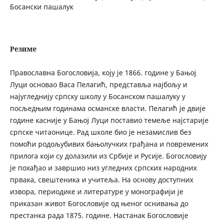
Босански пашалук
Резиме
Православна Богословија, коју је 1866. године у Бањој
Луци основао Васа Пелагић, представља најбољу и
најугледнију српску школу у Босанском пашалуку у
посљедњим годинама османске власти. Пелагић је двије
године касније у Бањој Луци поставио темеље најстарије
српске читаонице. Рад школе био је незамислив без
помоћи родољубивих бањолучких грађана и повремених
прилога који су долазили из Србије и Русије. Богословију
је похађао и завршио низ угледних српских народних
првака, свештеника и учитеља. На основу доступних
извора, периодике и литературе у монографији је
приказан живот Богословије од њеног оснивања до
престанка рада 1875. године. Настанак Богословије