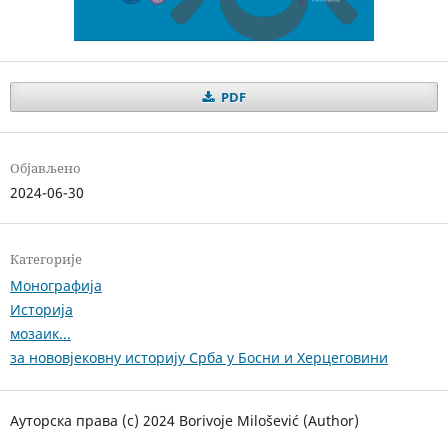
PDF
Објављено
2024-06-30
Категорије
Монографија
Историја
мозаик...
за нововјековну историју Срба у Босни и Херцеговини
Ауторска права (c) 2024 Borivoje Milošević (Author)