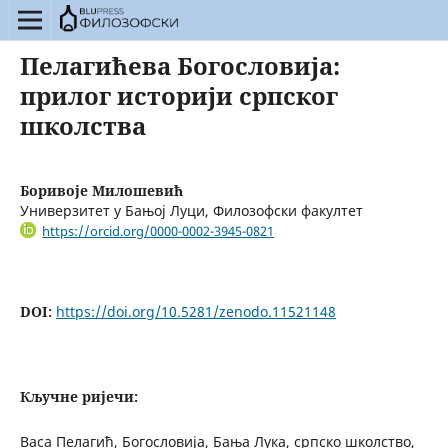
Пелагићева Богословија:
прилог историји српског
школства
Боривоје Милошевић
Универзитет у Бањој Луци, Филозофски факултет
https://orcid.org/0000-0002-3945-0821
DOI:
https://doi.org/10.5281/zenodo.11521148
Кључне ријечи:
Васа Пелагић, Богословија, Бања Лука, српско школство,