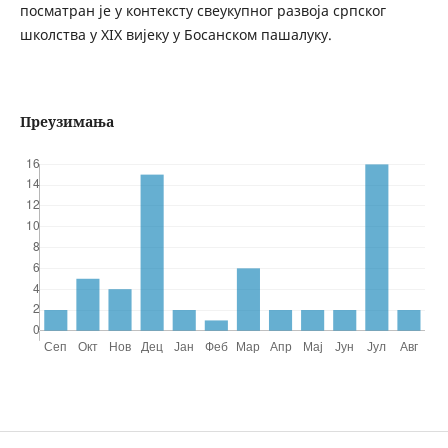
посматран је у контексту свеукупног развоја српског
школства у XIX вијеку у Босанском пашалуку.
Преузимања