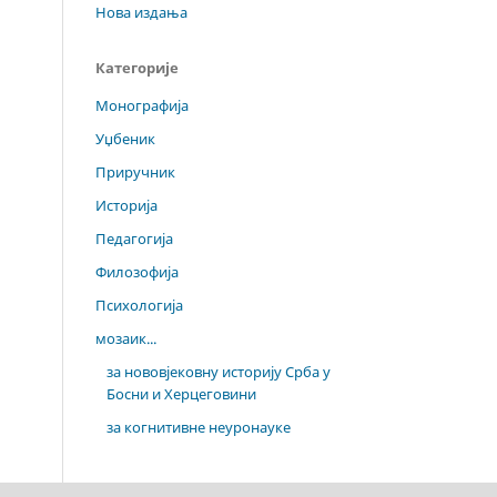
Нова издања
Категорије
Монографија
Уџбеник
Приручник
Историја
Педагогија
Филозофија
Психологија
мозаик...
за нововјековну историју Срба у
Босни и Херцеговини
за когнитивне неуронауке