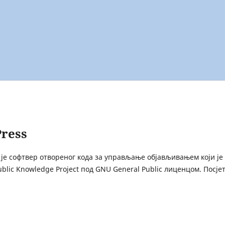
ress
 је софтвер отвореног кода за управљање објављивањем који је
lic Knowledge Project под GNU General Public лиценцом. Посје