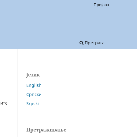
Пријава
Претрага
Језик
English
Српски
тите
Srpski
Претраживање