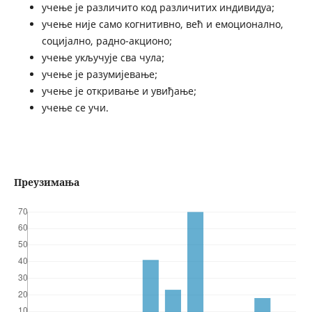
учење је различито код различитих индивидуа;
учење није само когнитивно, већ и емоционално,
социјално, радно-акционо;
учење укључује сва чула;
учење је разумијевање;
учење је откривање и увиђање;
учење се учи.
Преузимања