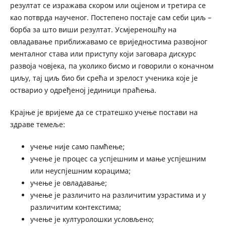
резултат се изражава скором или оцјеном и третира се
као потврда науче­ног. Постепено постаје сам себи циљ –
борба за што виши резултат. Усмјереношћу на
овладавање приближавамо се вриједностима развојног
менталног става или приступу који заго­вара дискурс
развоја човјека, па уколико бисмо и говорили о коначном
циљу, тај циљ био би срећа и зрелост ученика које је
остварио у одређеној јединици праћења.
Крајње је вријеме да се стратешко учење постави на
здраве темеље:
учење није само памћење;
учење је процес са успјешним и мање успјешним
или неу­спјешним корацима;
учење је овладавање;
учење је различито на различитим узрастима и у
различитим контекстима;
учење је културолошки условљено;