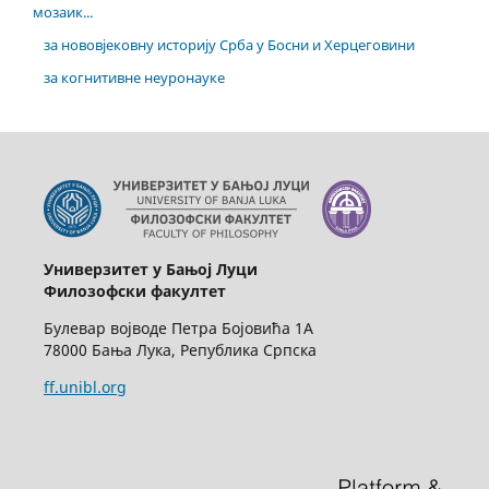
мозаик...
за нововјековну историју Срба у Босни и Херцеговини
за когнитивне неуронауке
Универзитет у Бањој Луци
Филозофски факултет
Булевар војводе Петра Бојовића 1А
78000 Бања Лука, Република Српска
ff.unibl.org