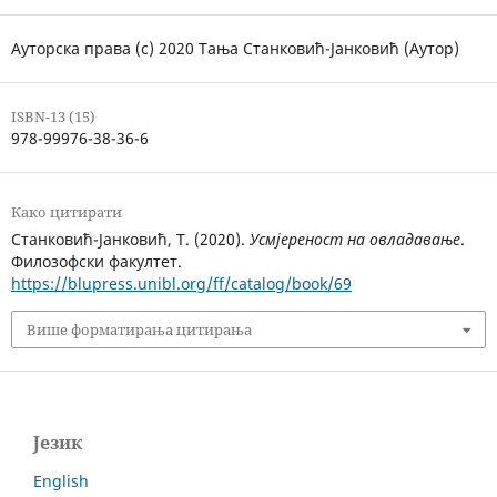
Ауторска права (c) 2020 Тања Станковић-Јанковић (Аутор)
ISBN-13 (15)
978-99976-38-36-6
Како цитирати
Станковић-Јанковић, Т. (2020).
Усмјереност на овладавање
.
Филозофски факултет.
https://blupress.unibl.org/ff/catalog/book/69
Више форматирања цитирања
Језик
English