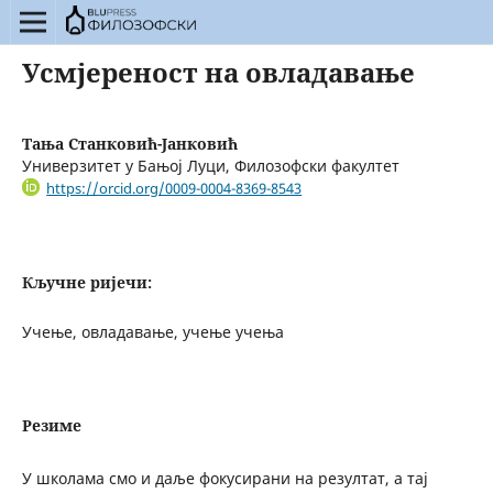
Усмјереност на овладавање
Тања Станковић-Јанковић
Универзитет у Бањој Луци, Филозофски факултет
https://orcid.org/0009-0004-8369-8543
Кључне ријечи:
Учење, овладавање, учење учења
Резиме
У школама смо и даље фокусирани на резултат, а тај