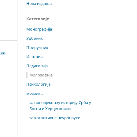
Нова издања
Категорије
Монографија
Уџбеник
Приручник
шка
Историја
Педагогија
Филозофија
Психологија
мозаик...
за нововјековну историју Срба у
Босни и Херцеговини
за когнитивне неуронауке