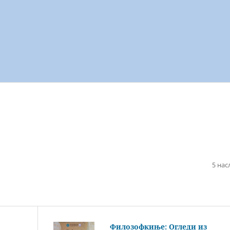
5 нас
Филозофкиње: Огледи из