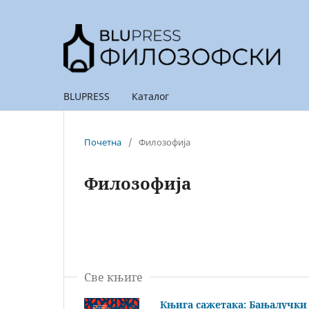
BLUPRESS
Каталог
Почетна
/
Филозофија
Филозофија
Све књиге
Књига сажетака: Бањалучки