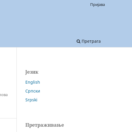
Пријава
Претрага
Језик
English
Српски
лова
Srpski
Претраживање