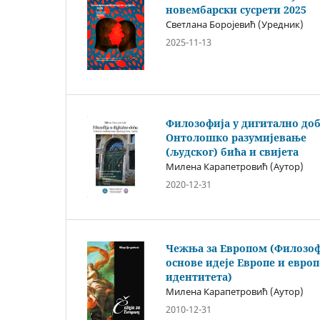
новембарски сусрети 2025
Светлана Боројевић (Уредник)
2025-11-13
Филозофија у дигитално доб
Онтолошко разумијевање
(људског) бића и свијета
Милена Карапетровић (Аутор)
2020-12-31
Чежња за Европом (Филозо
основе идеје Европе и европ
идентитета)
Милена Карапетровић (Аутор)
2010-12-31