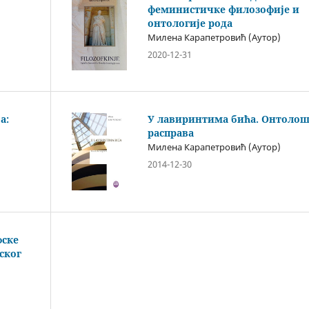
феминистичке филозофије и
онтологије рода
Милена Карапетровић (Аутор)
2020-12-31
а:
У лавиринтима бића. Онтоло
расправа
Милена Карапетровић (Аутор)
2014-12-30
фске
ског