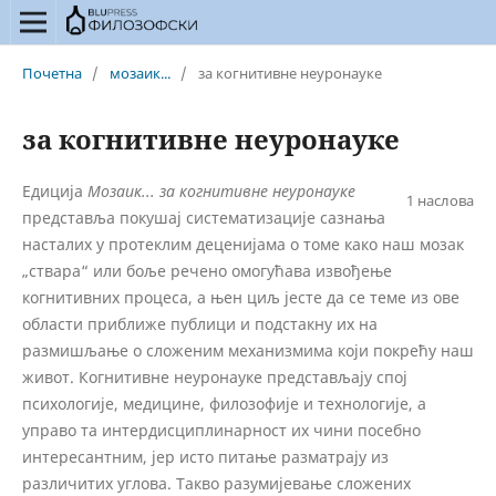
Почетна
/
мозаик...
/
за когнитивне неуронауке
за когнитивне неуронауке
Едиција
Мозаик... за когнитивне неуронауке
1 наслова
представља покушај систематизације сазнања
насталих у протеклим деценијама о томе како наш мозак
„ствара“ или боље речено омогућава извођење
когнитивних процеса, а њен циљ јесте да се теме из ове
области приближе публици и подстакну их на
размишљање о сложеним механизмима који покрећу наш
живот. Когнитивне неуронауке представљају спој
психологије, медицине, филозофије и технологије, а
управо та интердисциплинарност их чини посебно
интересантним, јер исто питање разматрају из
различитих углова. Такво разумијевање сложених