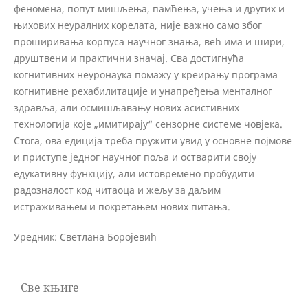
феномена, попут мишљења, памћења, учења и других и
њихових неуралних корелата, није важно само због
проширивања корпуса научног знања, већ има и шири,
друштвени и практични значај. Сва достигнућа
когнитивних неуронаука помажу у креирању програма
когнитивне рехабилитације и унапређења менталног
здравља, али осмишљавању нових асистивних
технологија које „имитирају“ сензорне системе човјека.
Стога, ова едиција треба пружити увид у основне појмове
и приступе једног научног поља и остварити своју
едукативну функцију, али истовремено пробудити
радозналост код читаоца и жељу за даљим
истраживањем и покретањем нових питања.
Уредник: Светлана Боројевић
Све књиге