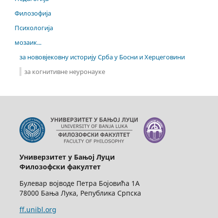
Филозофија
Психологија
мозаик...
за нововјековну историју Срба у Босни и Херцеговини
за когнитивне неуронауке
Универзитет у Бањој Луци
Филозофски факултет
Булевар војводе Петра Бојовића 1А
78000 Бања Лука, Република Српска
ff.unibl.org