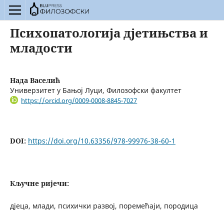
Психопатологија дјетињства и
младости
Нада Васелић
Универзитет у Бањој Луци, Филозофски факултет
https://orcid.org/0009-0008-8845-7027
DOI:
https://doi.org/10.63356/978-99976-38-60-1
Кључне ријечи:
дјеца, млади, психички развој, поремећаји, породица