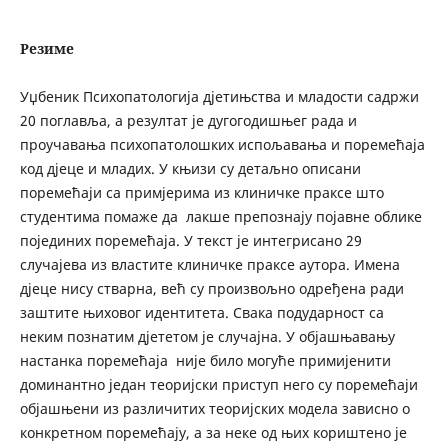
Резиме
Уџбеник Психопатологија д‌јетињства и младости садржи
20 поглавља, а резултат је дугогодишњег рада и
проучавања психопатолошких испољавања и поремећаја
код д‌јеце и младих. У књизи су детаљно описани
поремећаји са примјерима из клиничке праксе што
студентима помаже да лакше препознају појавне облике
појединих поремећаја. У текст је интегрисано 29
случајева из властите клиничке праксе аутора. Имена
д‌јеце нису стварна, већ су произвољно одређена ради
заштите њиховог идентитета. Свака подударност са
неким познатим д‌јететом је случајна. У објашњавању
настанка поремећаја није било могуће примијенити
доминантно један теоријски приступ него су поремећаји
објашњени из различитих теоријских модела зависно о
конкретном поремећају, а за неке од њих кориштено је