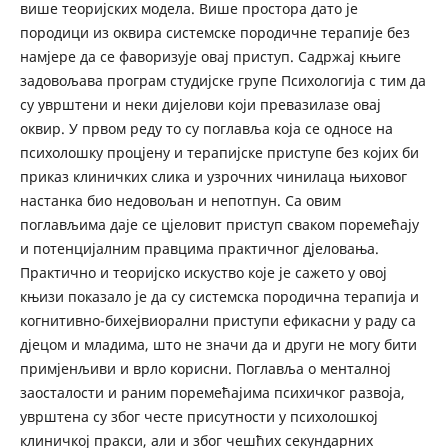
више теоријских модела. Више простора дато је
породици из оквира системске породичне терапије без
намјере да се фаворизује овај приступ. Садржај књиге
задовољава програм студијске групе Психологија с тим да
су уврштени и неки дијелови који превазилазе овај
оквир. У првом реду то су поглавља која се односе на
психолошку процјену и терапијске приступе без којих би
приказ клиничких слика и узрочних чинилаца њиховог
настанка био недовољан и непотпун. Са овим
поглављима даје се цјеловит приступ сваком поремећају
и потенцијалним правцима практичног д‌јеловања.
Практично и теоријско искуство које је сажето у овој
књизи показало је да су системска породична терапија и
когнитивно-бихејвиорални приступи ефикасни у раду са
д‌јецом и младима, што не значи да и други не могу бити
примјенљиви и врло корисни. Поглавља о менталној
заосталости и раним поремећајима психичког развоја,
уврштена су због честе присутности у психолошкој
клиничкој пракси, али и због чешћих секундарних