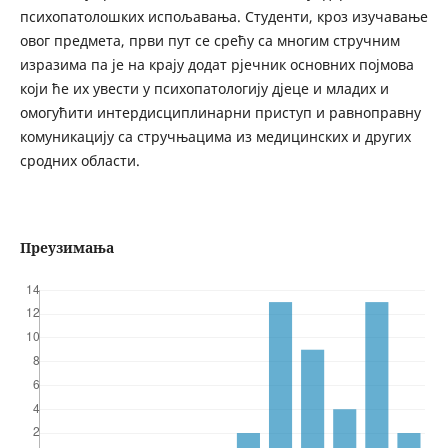
психопатолошких испољавања. Студенти, кроз изучавање
овог предмета, први пут се срећу са многим стручним
изразима па је на крају додат рјечник основних појмова
који ће их увести у психопатологију д‌јеце и младих и
омогућити интердисциплинарни приступ и равноправну
комуникацију са стручњацима из медицинских и других
сродних области.
Преузимања