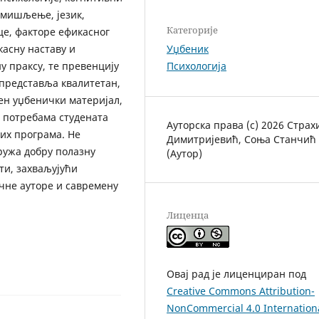
, мишљење, језик,
Категорије
це, факторе ефикасног
асну наставу и
Уџбеник
у праксу, те превенцију
Психологија
 представља квалитетан,
н уџбенички материјал,
и потребама студената
Ауторска права (c) 2026 Стра
их програма. Не
Димитријевић, Соња Станчић
ружа добру полазну
(Аутор)
ти, захваљујући
чне ауторе и савремену
Лиценца
Овај рад је лиценциран под
Creative Commons Attribution-
NonCommercial 4.0 Internation