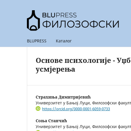
BLUPRESS
Каталог
Основе психологије - Уџб
усмјерења
Страхиња Димитријевић
Универзитет у Бањој Луци, Филозофски факул
https://orcid.org/0000-0001-6059-0733
Соња Станчић
Универзитет у Бањој Луци, Филозофски факул