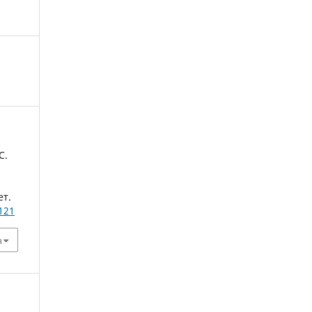
С.
ет.
121
а