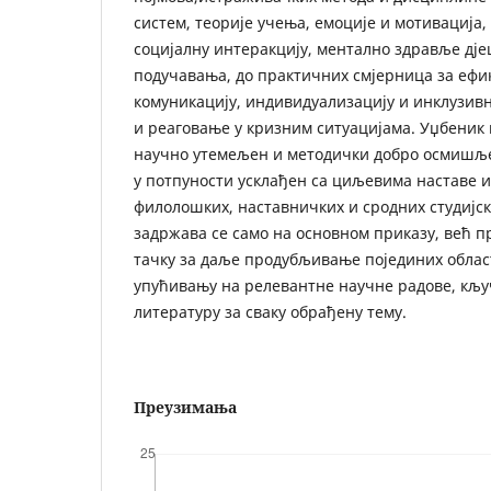
систем, теорије учења, емоције и мотивација
социјалну интеракцију, ментално здравље дје
подучавања, до практичних смјерница за ефик
комуникацију, индивидуализацију и инклузивн
и реаговање у кризним ситуацијама. Уџбеник
научно утемељен и методички добро осмишље
у потпуности усклађен са циљевима наставе 
филолошких, наставничких и сродних студијск
задржава се само на основном приказу, већ п
тачку за даље продубљивање појединих облас
упућивању на релевантне научне радове, кљу
литературу за сваку обрађену тему.
Преузимања