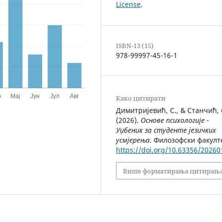
License
.
ISBN-13 (15)
978-99997-45-16-1
Како цитирати
Димитријевић, С., & Станчић, 
(2026).
Основе психологије -
Уџбеник за студенте језичких
усмјерења
. Филозофски факулт
https://doi.org/10.63356/20260
Више форматирања цитирањ