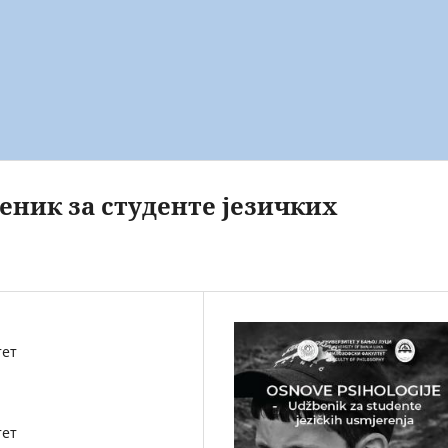
еник за студенте језичких
тет
тет