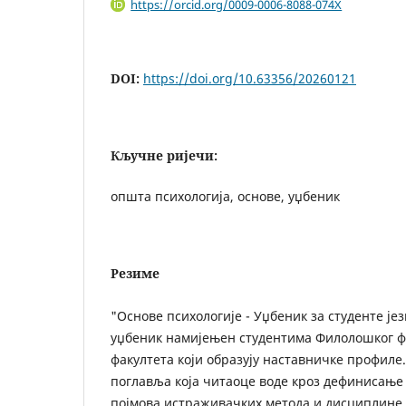
https://orcid.org/0009-0006-8088-074X
DOI:
https://doi.org/10.63356/20260121
Кључне ријечи:
општа психологија, основе, уџбеник
Резиме
"Основе психологије - Уџбеник за студенте је
уџбеник намијењен студентима Филолошког фа
факултета који образују наставничке профиле
поглавља која читаоце воде кроз дефинисање
појмова,истраживачких метода и дисциплине 