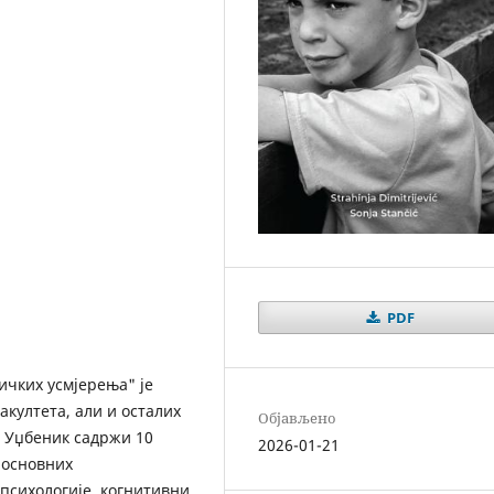
PDF
зичких усмјерења" је
култета, али и осталих
Објављено
. Уџбеник садржи 10
2026-01-21
 основних
психологије, когнитивни