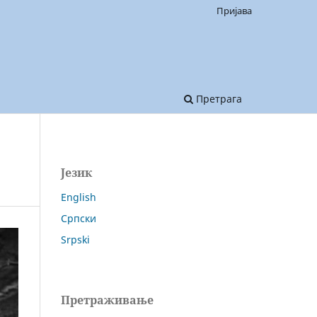
Пријава
Претрага
Језик
English
Српски
Srpski
Претраживање