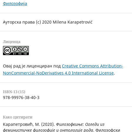
Филозофија
Ауторска права (c) 2020 Milena Karapetrović
Лиценца
Овај рад је лиценциран под
Creative Commons Attribution-
NonCommercial-NoDerivatives 4.0 International License
.
ISBN-13 (15)
978-99976-38-40-3
Како цитирати
Карапетровић, М. (2020).
Филозофкиње: Огледи из
феминистичке филозофије и онтологије рода
. Филозофски