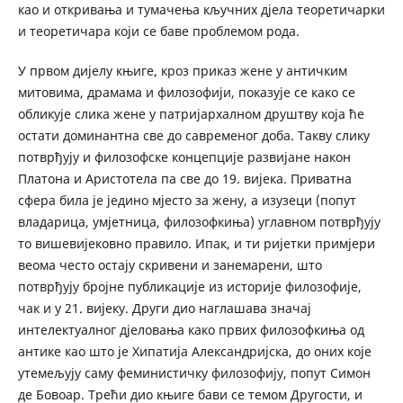
као и откривања и тумачења кључних дјела теоретичарки
и теоретичара који се баве проблемом рода.
У првом дијелу књиге, кроз приказ жене у античким
митовима, драмама и филозофији, показује се како се
обликује слика жене у патријархалном друштву која ће
остати доминантна све до савременог доба. Такву слику
потврђују и филозофске концепције развијане након
Платона и Аристотела па све до 19. вијека. Приватна
сфера била је једино мјесто за жену, а изузеци (попут
владарица, умјетница, филозофкиња) углавном потврђују
то вишевијековно правило. Ипак, и ти ријетки примјери
веома често остају скривени и занемарени, што
потврђују бројне публикације из историје филозофије,
чак и у 21. вијеку. Други дио наглашава значај
интелектуалног дјеловања како првих филозофкиња од
антике као што је Хипатија Александријска, до оних које
утемељују саму феминистичку филозофију, попут Симон
де Бовоар. Трећи дио књиге бави се темом Другости, и