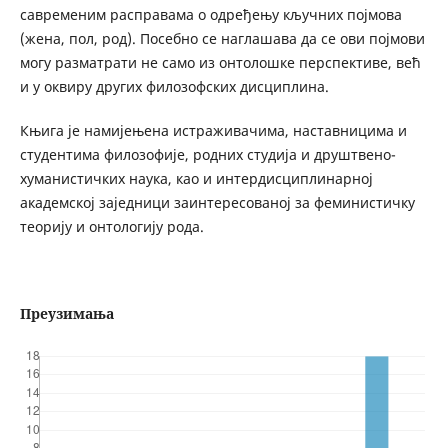
савременим расправама о одређењу кључних појмова
(жена, пол, род). Посебно се наглашава да се ови појмови
могу разматрати не само из онтолошке перспективе, већ
и у оквиру других филозофских дисциплина.
Књига је намијењена истраживачима, наставницима и
студентима филозофије, родних студија и друштвено-
хуманистичких наука, као и интердисциплинарној
академској заједници заинтересованој за феминистичку
теорију и онтологију рода.
Преузимања