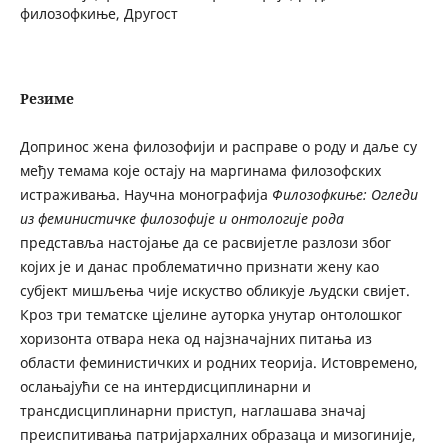
филозофкиње, Другост
Резиме
Допринос жена филозофији и расправе о роду и даље су
међу темама које остају на маргинама филозофских
истраживања. Научна монографија
Филозофкиње: Огледи
из феминистичке филозофије и онтологије рода
представља настојање да се расвијетле разлози због
којих је и данас проблематично признати жену као
субјект мишљења чије искуство обликује људски свијет.
Кроз три тематске цјелине ауторка унутар онтолошког
хоризонта отвара нека од најзначајних питања из
области феминистичких и родних теорија. Истовремено,
ослањајући се на интердисциплинарни и
трансдисциплинарни приступ, наглашава значај
преиспитивања патријархалних образаца и мизогиније,