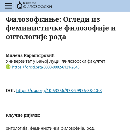
Филозофкиње: Огледи из
феминистичке филозофије и
онтологије рода
Милена Карапетровић
Универзитет у Бањој Луци, Филозофски факултет
https://orcid.org/0000-0002-6121-2643
DOI:
https://doi.org/10.63356/978-99976-38-40-3
Кључне ријечи:
онтологија, феминистичка филозофија, род,