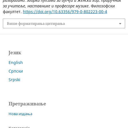
раздрагано: збирка пјесама за дјечји и женски хор, приручник
за учитеље, наставнике и професоре музике
. Филозофски
факултет.
https://doi.org/10.63356/979-0-802223-00-4
Више форматирања цитирања
Језик
English
Српски
Srpski
Претраживање
Нова издања