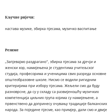
Кључне ријечи:
настава музике, збирка пјесама, музичко васпитање
Резиме
„Запјевајмо раздрагано”, збирка пјесама за дјечји и
женски хор, намијењена је студентима учитељског
студија, професорима и ученицима свих разреда основне
општеобразовне школе. Нисмо се водили ригидним
критеријима при избору пјесама. Жељели смо да буду
разноврсне, да су у складу са развијеношћу музичких
компетенција циљних група којима су намијењене, а
првенствено да допринесу очувању традиције балканских
народа. За поједине пјесме, као примјер, дали смо и двије