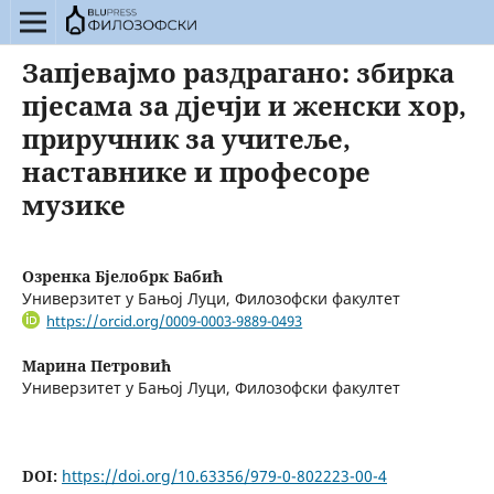
Запјевајмо раздрагано: збирка
пјесама за дјечји и женски хор,
приручник за учитеље,
наставнике и професоре
музике
Озренка Бјелобрк Бабић
Универзитет у Бањој Луци, Филозофски факултет
https://orcid.org/0009-0003-9889-0493
Марина Петровић
Универзитет у Бањој Луци, Филозофски факултет
DOI:
https://doi.org/10.63356/979-0-802223-00-4