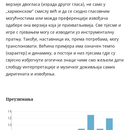
верзије двогласа (израда другог гласа), не само у
„хармонском” смислу већ и да се сходно гласовним
могућностима или можда преференцији извођача
одабере она верзија која је прихватљивија. Све пјесме и
игре с пјевањем могу се изводити уз инструменталну
пратњу. Такође, наставници их, према потребама, могу
транспоновати. Већина примјера има означен темпо
(карактер) и динамику, а постоји и низ пјесама гдје су
свјесно избјегнути агогички знаци чиме смо жељели дати
слободу интерпретације и музичког доживљаја самих
диригената и извођења.
Преузимања