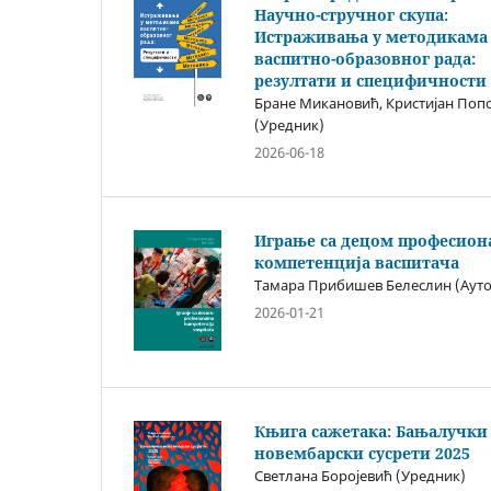
Научно-стручног скупа:
Истраживања у методикама
васпитно-образовног рада:
резултати и специфичности
Бране Микановић, Кристијан Поп
(Уредник)
2026-06-18
Играње са децом професион
компетенција васпитача
Тамара Прибишев Белеслин (Ауто
2026-01-21
Књига сажетака: Бањалучки
новембарски сусрети 2025
Светлана Боројевић (Уредник)