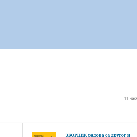
11 нас
ЗБОРНИК радова са другог и