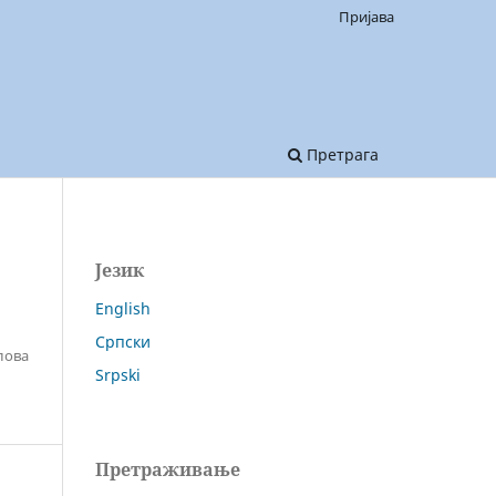
Пријава
Претрага
Језик
English
Српски
лова
Srpski
Претраживање