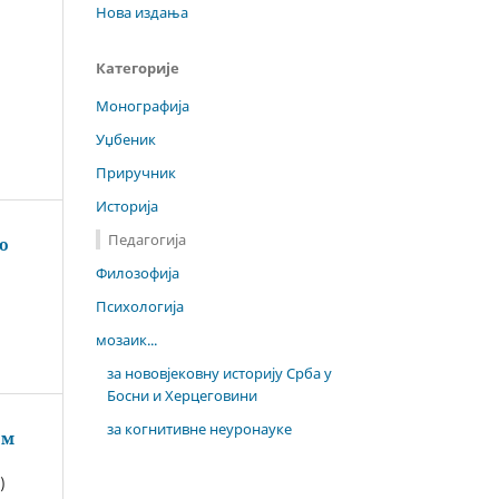
Нова издања
Категорије
Монографија
Уџбеник
Приручник
Историја
Педагогија
о
Филозофија
Психологија
мозаик...
за нововјековну историју Срба у
Босни и Херцеговини
за когнитивне неуронауке
ом
)