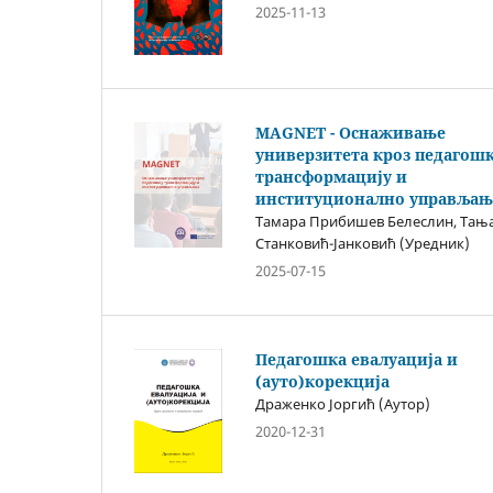
2025-11-13
MAGNET - Оснаживање
универзитета кроз педагош
трансформацију и
институционално управљањ
Тамара Прибишев Белеслин, Тањ
Станковић-Јанковић (Уредник)
2025-07-15
Педагошка евалуација и
(ауто)корекција
Драженко Јоргић (Аутор)
2020-12-31