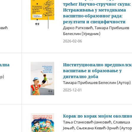
трећег Научно-стручног скупа:
Истраживања у методикама
васпитно-образовног рада:
резултати и специфичности
овић
Дарко Ратковић, Тамара Прибишев
Белеслин (Уредник)
2026-02-06
ална
Институционално предшколск
васпитање и образовање у
дигитално доба
р)
Тамара Прибишев Белеслин (Аутор)
2025-12-01
Корак по корак мојом околин
Тања Станковић-Јанковић, Славиша
Јењић, Сњежана Кевић-Зрнић (Аутор