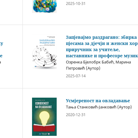
2025-10-31
Запјевајмо раздрагано: збирка
ку
пјесама за дјечји и женски хор
приручник за учитеље,
е
наставнике и професоре музик
а
Озренка Бјелобрк Бабић, Марина
Петровић (Аутор)
2025-07-14
Усмјереност на овладавање
Тања Станковић-Јанковић (Аутор)
2020-12-31