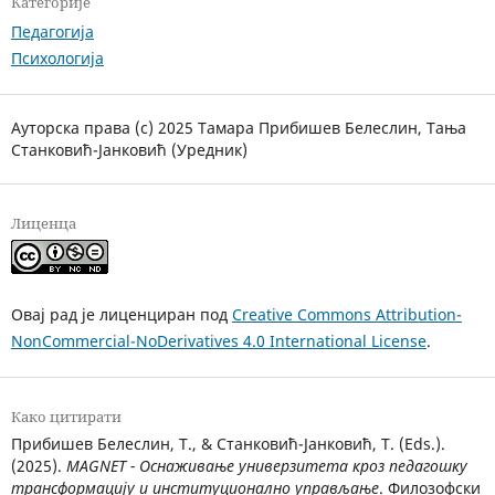
Категорије
Педагогија
Психологија
Ауторска права (c) 2025 Тамара Прибишев Белеслин, Тања
Станковић-Јанковић (Уредник)
Лиценца
Овај рад је лиценциран под
Creative Commons Attribution-
NonCommercial-NoDerivatives 4.0 International License
.
Како цитирати
Прибишев Белеслин, Т., & Станковић-Јанковић, Т. (Eds.).
(2025).
MAGNET - Оснаживање универзитета кроз педагошку
трансформацију и институционално управљање
. Филозофски