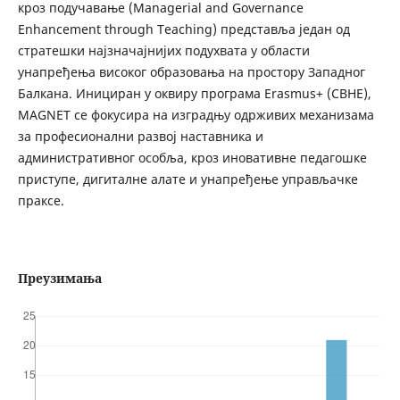
кроз подучавање (Managerial and Governance
Enhancement through Teaching) представља један од
стратешки најзначајнијих подухвата у области
унапређења високог образовања на простору Западног
Балкана. Инициран у оквиру програма Erasmus+ (CBHE),
MAGNET се фокусира на изградњу одрживих механизама
за професионални развој наставника и
административног особља, кроз иновативне педагошке
приступе, дигиталне алате и унапређење управљачке
праксе.
Преузимања