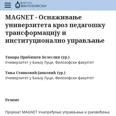
MAGNET - Оснаживање
универзитета кроз педагошку
трансформацију и
институционално управљање
Тамара Прибишев Белеслин (ур.)
Универзитет у Бањој Луци, Филозофски факултет
Тања Станковић-Јанковић (ур.)
Универзитет у Бањој Луци, Филозофски факултет
Резиме
Пројекат MAGNET Унапређење управљања и руковођења