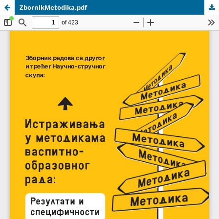
ZbornikMetodika.pdf