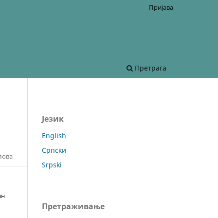
Пријава
Претрага
Језик
English
Српски
лова
Srpski
ан
Претраживање