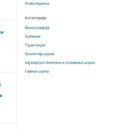
Нова издања
Категорије
Монографија
ке
Уџбеник
Практикум
Екологија шума
Шумарска генетика и оснивање шума
Гајење шума
д
а