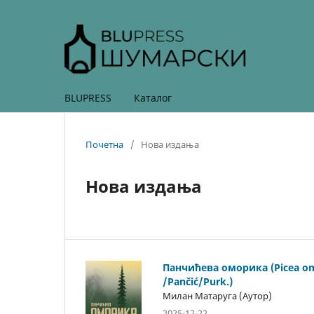
BLUPRESS
Каталог
Почетна
/
Нова издања
Нова издања
Панчићева оморика (Picea o
/Pančić/Purk.)
Милан Матаруга (Аутор)
2025-12-22