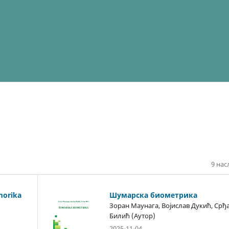
9 нас
morika
Шумарска биометрика
Зоран Маунага, Војислав Дукић, Срђ
Билић (Аутор)
2025-11-04