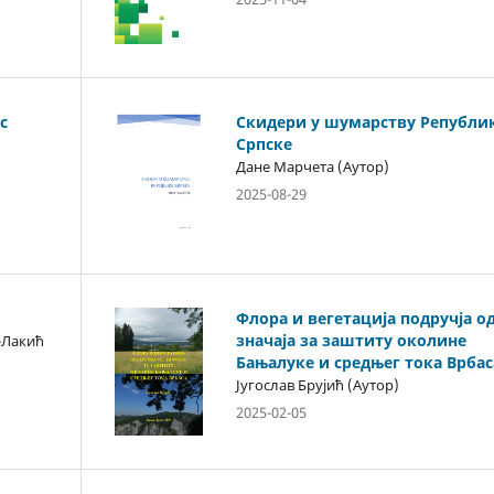
с
Скидери у шумарству Републи
Српске
Дане Марчета (Аутор)
2025-08-29
Флора и вегетација подручја о
значаја за заштиту околине
-Лакић
Бањалуке и средњег тока Врбас
Југослав Брујић (Аутор)
2025-02-05