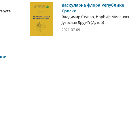
Васкуларна флора Републике
Српске
таруга
Владимир Ступар, Ђорђије Миланов
Југослав Брујић (Аутор)
2021-07-09
ове