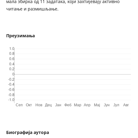
мала збирка од 11 задатака, који захтијевају активно
читање и размишљање.
Преузимања
Биографија аутора