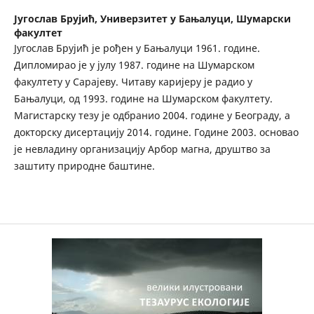
Југослав Брујић,
Универзитет у Бањалуци, Шумарски
факултет
Југослав Брујић је рођен у Бањалуци 1961. године.
Дипломирао је у јулу 1987. године на Шумарском
факултету у Сарајеву. Читаву каријеру је радио у
Бањалуци, од 1993. године на Шумарском факултету.
Магистарску тезу је одбранио 2004. године у Београду, а
докторску дисертацију 2014. године. Године 2003. основао
је невладину организацију Арбор магна, друштво за
заштиту природне баштине.