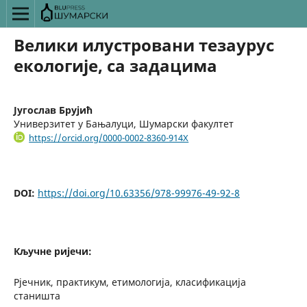
Велики илустровани тезаурус
екологије, са задацима
Југослав Брујић
Универзитет у Бањалуци, Шумарски факултет
https://orcid.org/0000-0002-8360-914X
DOI:
https://doi.org/10.63356/978-99976-49-92-8
Кључне ријечи:
Рјечник, практикум, етимологија, класификација
станишта