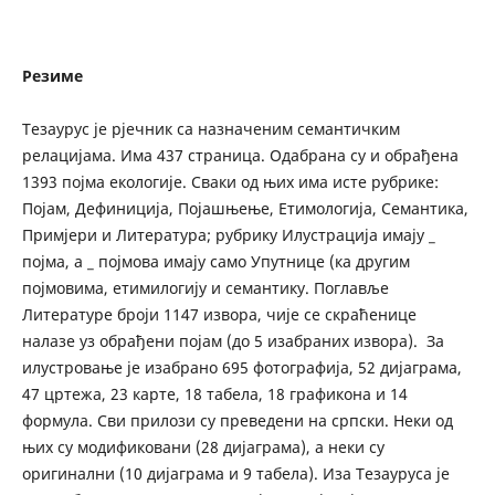
Резиме
Тезаурус је рјечник са назначеним семантичким
релацијама. Има 437 страница. Одабрана су и обрађена
1393 појма екологије. Сваки од њих има исте рубрике:
Појам, Дефиниција, Појашњење, Етимологија, Семантика,
Примјери и Литература; рубрику Илустрација имају _
појма, а _ појмова имају само Упутнице (ка другим
појмовима, етимилогију и семантику. Поглавље
Литературе броји 1147 извора, чије се скраћенице
налазе уз обрађени појам (до 5 изабраних извора). За
илустровање је изабрано 695 фотографија, 52 дијаграма,
47 цртежа, 23 карте, 18 табела, 18 графикона и 14
формула. Сви прилози су преведени на српски. Неки од
њих су модификовани (28 дијаграма), а неки су
оригинални (10 дијаграма и 9 табела). Иза Тезауруса је