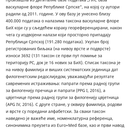
васкуларне флоре Републике Српске”, на којој су аутори
радили од 2011. године. У ову базу је унесено близу
400.000 података о налазима таксона васкуларне флоре
БиХ који су у сљедећем кораку геореференцирани, након
чега су издвојени налази који просторно припадају
Републици Српској (191.280 података). Укупан број
регистрованих биљака (на нивоу врсте и подврсте)
износи 3692 (131 таксон се први пут помиње за
територију РС, док је 16 нових за БиХ). Списак таксона је
на нивоу фамилија и виших систематских јединица дат
филогенетским редослиједом, уважавајући резултате
савремених истраживања: папрати према радној групи
за филогенију пречица и папрати (PPG I, 2016), а
цвјетнице према радној групи за филогенију цвјетница
(APG IV, 2016). С друге стране, у оквиру фамилија, родови
и врсте су поредани алфабетски. За сваки таксон
наведено је важеће име, номенклатурна референца,
синонимика преузета из Euro+Med базе, као и први навод