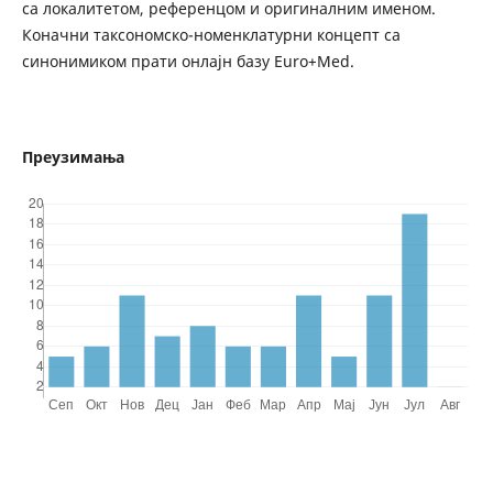
са локалитетом, референцом и оригиналним именом.
Коначни таксономско-номенклатурни концепт са
синонимиком прати онлајн базу Euro+Med.
Преузимања