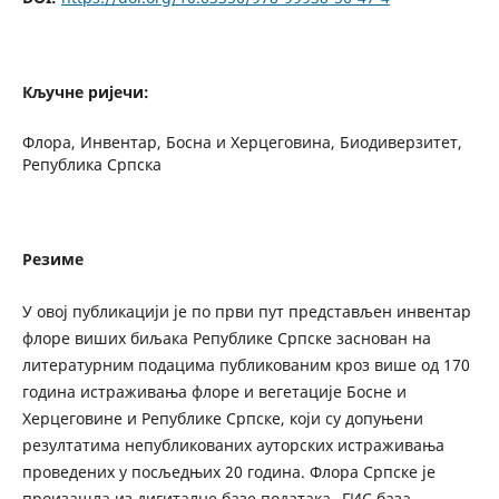
Кључне ријечи:
Флора, Инвентар, Босна и Херцеговина, Биодиверзитет,
Република Српска
Резиме
У овој публикацији је по први пут представљен инвентар
флоре виших биљака Републике Српске заснован на
литературним подацима публикованим кроз више од 170
година истраживања флоре и вегетације Босне и
Херцеговине и Републике Српске, који су допуњени
резултатима непубликованих ауторских истраживања
проведених у посљедњих 20 година. Флора Српске је
произашла из дигиталне базе података „ГИС база