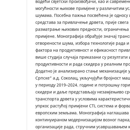
водећи свјетски произвођачи, као и савремен
могућности њихове примјене у различитим у
шумама. Посебна пажња посвећена је односу 
средстава за привлачење дрвета, прије свега
разматрање њихових предности, ограничења 
примјене. Монографија обрађује значај транс
отворености шума, избора технологије рада и
фактора на продуктивност и ефикасност прив
више студија случаја приказани су резултат
продуктивности и рада скидера у реалним пр
Додатно је анализирано стање механизације 
Српске“ а.д. Соколац, укључујући бројност ма
у периоду 2019–2024. године и потрошњу горив
скидери и даље представљају незамјењиво с
транспорта дрвета у условима карактеристичн
упркос растућој примјени CTL система и форв
европским земљама. Монографија наглашава 
континуираном модернизацијом возног парка
организације рада, стручним усавршавањем 