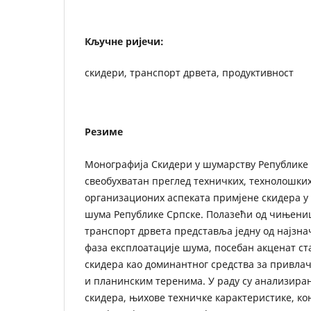
Кључне ријечи:
скидери, транспорт дрвета, продуктивност
Резиме
Монографија Скидери у шумарству Републике
свеобухватан преглед техничких, технолошких
организационих аспеката примјене скидера 
шума Републике Српске. Полазећи од чињени
транспорт дрвета представља једну од најзна
фаза експлоатације шума, посебан акценат ста
скидера као доминантног средства за привла
и планинским теренима. У раду су анализиран
скидера, њихове техничке карактеристике, ко