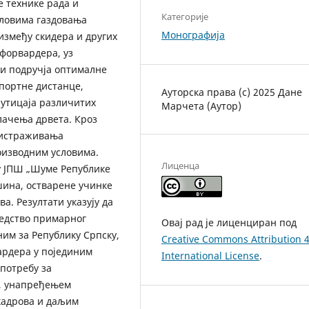
е технике рада и
Категорије
словима газдовања
Монографија
између скидера и других
 форвардера, уз
и подручја оптималне
портне дистанце,
Ауторска права (c) 2025 Дане
 утицаја различитих
Марчета (Аутор)
лачења дрвета. Кроз
и истраживања
оизводним условима.
Лиценца
у ЈПШ „Шуме Републике
шина, остварене учинке
а. Резултати указују да
редство примарног
Овај рад је лиценциран под
им за Републику Српску,
Creative Commons Attribution 4
ардера у појединим
International License
.
потребу за
, унапређењем
кадрова и даљим