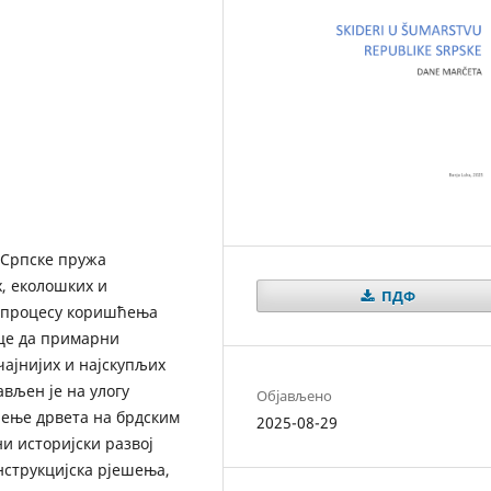
 Српске пружа
, еколошких и
ПДФ
у процесу коришћења
це да примарни
чајнијих и најскупљих
вљен је на улогу
Објављено
чење дрвета на брдским
2025-08-29
и историјски развој
нструкцијска рјешења,