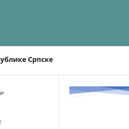
ублике Српске
ци
7