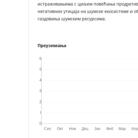
истраживањима с циљем повећања продукти
негативних утицаја на шумске екосистеме и 
газдовања шумским ресурсима.
Преузимања