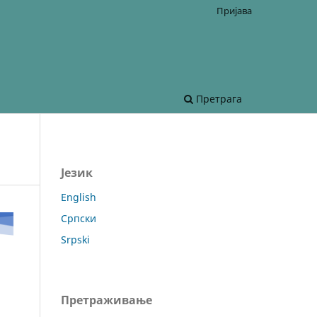
Пријава
Претрага
Језик
English
Српски
Srpski
Претраживање