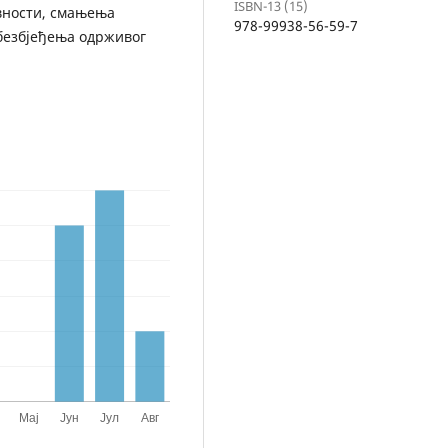
ISBN-13 (15)
вности, смањења
978-99938-56-59-7
обезбјеђења одрживог