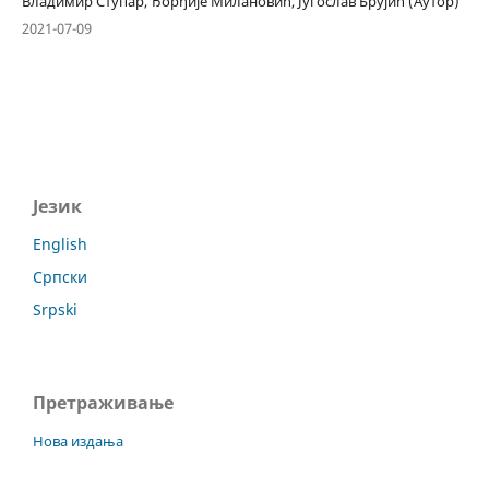
Владимир Ступар, Ђорђије Милановић, Југослав Брујић (Аутор)
2021-07-09
Језик
English
Српски
Srpski
Претраживање
Нова издања