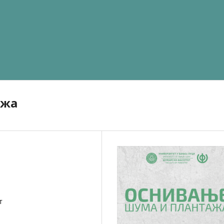
ажа
т