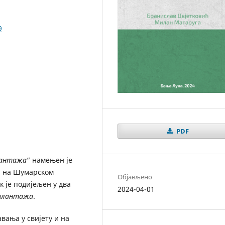
9
PDF
лантажа
“ намењен је
а на Шумарском
Објављено
к је подијељен у два
2024-04-01
плантажа
.
вања у свијету и на