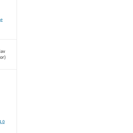
ње
lav
or)
4.0