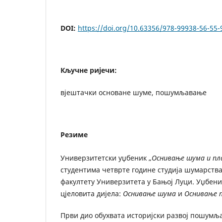
DOI:
https://doi.org/10.63356/978-99938-56-55-
Кључне ријечи:
вјештачки основане шуме, пошумљавање
Резиме
Универзитетски уџбеник „
Оснивање шума и п
студентима четврте године студија шумарств
факултету Универзитета у Бањој Луци. Уџбени
цјеловита дијела:
Оснивање шума
и
Оснивање 
Први дио обухвата историјски развој пошумља