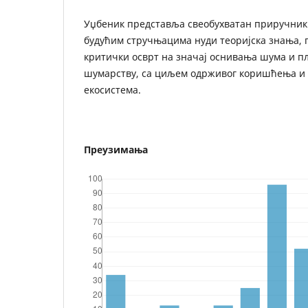
Уџбеник представља свеобухватан приручник 
будућим стручњацима нуди теоријска знања, 
критички осврт на значај оснивања шума и п
шумарству, са циљем одрживог коришћења и
екосистема.
Преузимања