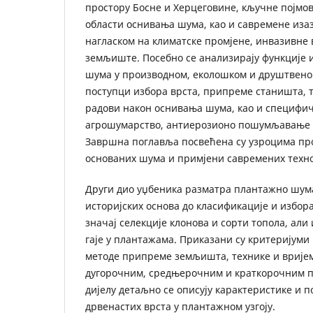
простору Босне и Херцеговине, кључне појмов
области оснивања шума, као и савремене изаз
нагласком на климатске промјене, инвазивне 
земљиште. Посебно се анализирају функције 
шума у производном, еколошком и друштвеном
поступци избора врста, припреме станишта, т
радови након оснивања шума, као и специфич
агрошумарство, антиерозионо пошумљавање 
Завршна поглавља посвећена су узроцима пр
основаних шума и примјени савремених техно
Други дио уџбеника разматра плантажно шума
историјских основа до класификације и избора
значај селекције клонова и сорти топола, али 
гаје у плантажама. Приказани су критеријуми
методе припреме земљишта, технике и вријем
дугорочним, средњерочним и краткорочним 
дијелу детаљно се описују карактеристике и п
дрвенастих врста у плантажном узгоју.