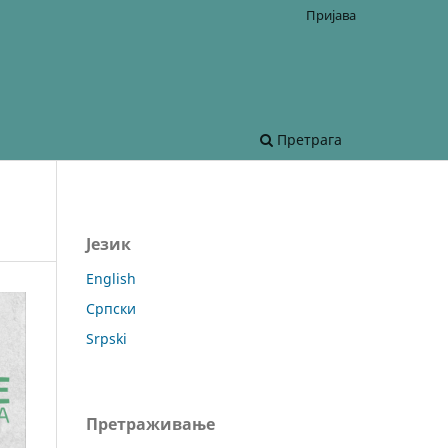
Пријава
Претрага
Језик
English
Српски
Srpski
Претраживање