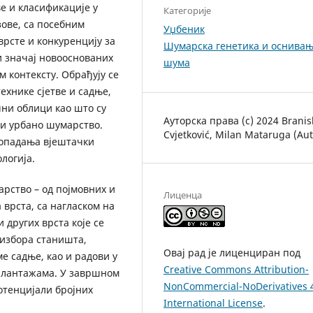
е и класификације у
Категорије
ове, са посебним
Уџбеник
врсте и конкуренцију за
Шумарска генетика и оснива
и значај новооснованих
шума
 контексту. Обрађују се
ехнике сјетве и садње,
ни облици као што су
Ауторска права (c) 2024 Branis
и урбано шумарство.
Cvjetković, Milan Mataruga (Aut
опадања вјештачки
логија.
рство – од појмовних и
Лиценца
 врста, са нагласком на
и других врста које се
 избора станишта,
Овај рад је лиценциран под
е садње, као и радови у
Creative Commons Attribution-
плантажама. У завршном
NonCommercial-NoDerivatives 
отенцијали бројних
International License
.