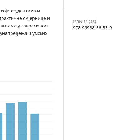
који студентима и
практичне смјернице и
ISBN-13 (15)
лантажа у савременом
978-99938-56-55-9
 унапређења шумских