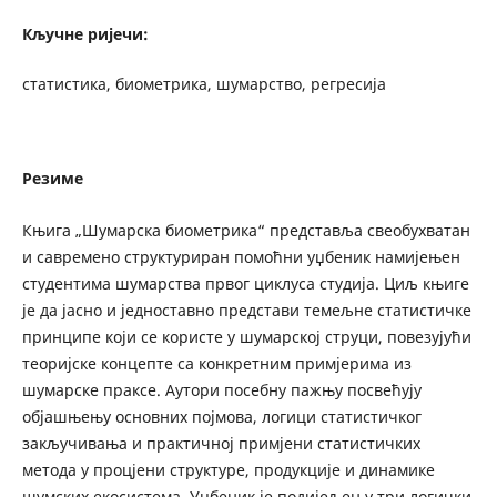
Кључне ријечи:
статистика, биометрика, шумарство, регресија
Резиме
Књига „Шумарска биометрика“ представља свеобухватан
и савремено структуриран помоћни уџбеник намијењен
студентима шумарства првог циклуса студија. Циљ књиге
је да јасно и једноставно представи темељне статистичке
принципе који се користе у шумарској струци, повезујући
теоријске концепте са конкретним примјерима из
шумарске праксе. Аутори посебну пажњу посвећују
објашњењу основних појмова, логици статистичког
закључивања и практичној примјени статистичких
метода у процјени структуре, продукције и динамике
шумских екосистема. Уџбеник је подијељен у три логички