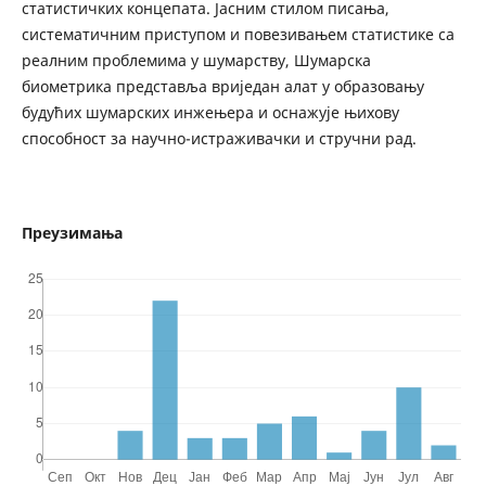
статистичких концепата. Јасним стилом писања,
систематичним приступом и повезивањем статистике са
реалним проблемима у шумарству, Шумарска
биометрика представља вриједан алат у образовању
будућих шумарских инжењера и оснажује њихову
способност за научно-истраживачки и стручни рад.
Преузимања