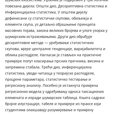
повезана дијела: Општи дио, Дескриптивна статистика и
Инференцијална статистика. У општем дијелу
дефинисани су статистички скупови, обиљежја и
елементи скупа, уз детаљно објашњење принципа
масовних појава, закона великих бројева и улоге узорка у
шумарским истраживањима. Други дио обрађује
дескриптивне методе — уређивање статистичких
скупова, мјере централне тенденције, варијабилитета и
облика расподјеле. Нагласак је стављен на практичне
примјере попут класирања прсних пречника, висина и
запремина стабала. Трећи дио, инференцијална
статистика, уводи читаоца у теоријске расподјеле,
процјене параметара, статистичко тестирање и
регресиону анализу. Посебно је истакнута примјена
регресионих модела у одређивању односа таксационих
елемената и изради шумарских таблица. Књига садржи
бројне илустрације, табеле и примјере из праксе који
студентима олакшавају разумијевање и примјену