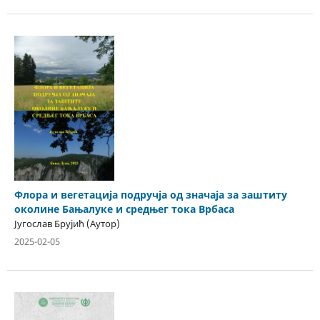
Флора и вегетација подручја од значаја за заштиту
околине Бањалуке и средњег тока Врбаса
Југослав Брујић (Аутор)
2025-02-05