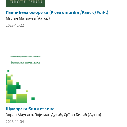
Панчићева оморика (Picea omorika /Pančić/Purk.)
Милан Матаруга (Аутор)
2025-12-22
Шумарска биометрика
Зоран Маунага, Војислав Дукић, Срђан Билић (Аутор)
2025-11-04