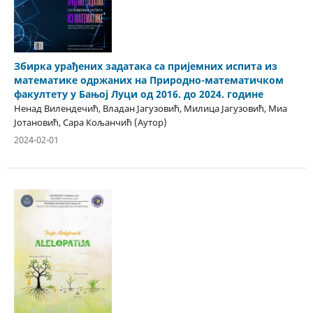
Збирка урађених задатака са пријемних испита из
математике одржаних на Природно-математичком
факултету у Бањој Луци од 2016. до 2024. године
Ненад Вилендечић, Владан Јагузовић, Милица Јагузовић, Миа
Јотановић, Сара Кољанчић (Аутор)
2024-02-01