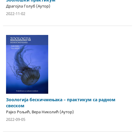
Драгојла Голуб (Аутор)
2022-11-02
Зоологија бескичмењака – практикум са радном
свеском
Раjко Рољић, Вера Николић (Аутор)
2022-09-05