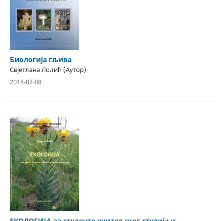
Биологија гљива
Свјетлана Лолић (Аутор)
2018-07-08
ЕКОЛОГИЈА за студенте учитељског студија и