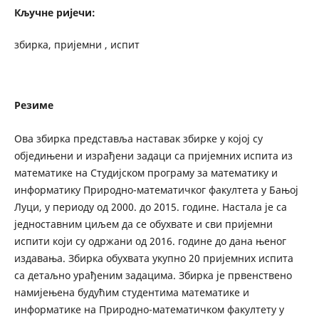
Кључне ријечи:
збирка, пријемни , испит
Резиме
Ова збирка представља наставак збирке у којој су
обједињени и израђени задаци са пријемних испита из
математике на Студијском програму за математику и
информатику Природно-математичког факултета у Бањој
Луци, у периоду од 2000. до 2015. године. Настала је са
једноставним циљем да се обухвате и сви пријемни
испити који су одржани од 2016. године до дана њеног
издавања. Збирка обухвата укупно 20 пријемних испита
са детаљно урађеним задацима. Збирка је првенствено
намијењена будућим студентима математике и
информатике на Природно-математичком факултету у