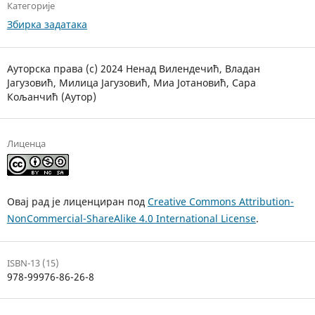
Категорије
Збирка задатака
Ауторска права (c) 2024 Ненад Вилендечић, Владан
Јагузовић, Милица Јагузовић, Миа Јотановић, Сара
Кољанчић (Аутор)
Лиценца
Овај рад је лиценциран под
Creative Commons Attribution-
NonCommercial-ShareAlike 4.0 International License
.
ISBN-13 (15)
978-99976-86-26-8