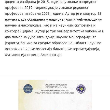
доцента изабрана је 2015. године, у звање ванредног
професора 2019. године, док је у звање редовног
професора изабрана 2025. године. Аутор је и коаутор 53
научна рада објављена у националним и међународним
научним часописима, као и на научним скуповима и
конференцијама. Аутор је три универзитетска уџбеника и
два помоћна уџбеника, двије научне монографије, те
једног уџбеника за средње образовање. Област научног
истраживања: Физиологија биљака, Фиторемедијација,
Физиологија стреса, Алелопатија