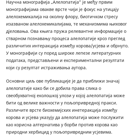
Научна монографија „Алелопатија” је међу првим
монографијама овакве врсте чији је фокус на утицају
алелохемикалија на околну флору, биотичком стресу
изазваном алелохемикалијама, те механизмима њиховог
дјеловања. Ова књига пружа релевантне информације о
стварном познавању процеса алелопатије кроз преглед
различитих интеракција између корова/усјева и обрнуто.
У монографији су поред широке лепезе литературних
података, представљени и експериментални резултати
који су резултат истраживања аутора.
Основни циљ ове публикације је да приближи значај
алелопатије како би се добила права слика о
свеобухватној еколошкој улози у којој алелопатија може
бити од велике важности у пољопривредној пракси.
Различите врсте биохемијских инетеракција између
корова и усјева указују да алелопатија може послужити
као корисна алтернатива у борби против корова као
природни хербицид у пољопривредним усјевима.