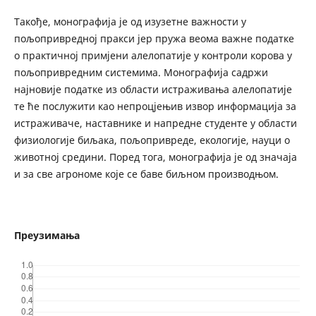
Такође, монографија је од изузетне важности у
пољопривредној пракси јер пружа веома важне податке
о практичној примјени алелопатије у контроли корова у
пољопривредним системима. Монографија садржи
најновије податке из области истраживања алелопатије
те ће послужити као непроцјењив извор информација за
истраживаче, наставнике и напредне студенте у области
физиологије биљака, пољопривреде, екологије, науци о
животној средини. Поред тога, монографија је од значаја
и за све агрономе које се баве биљном производњом.
Преузимања