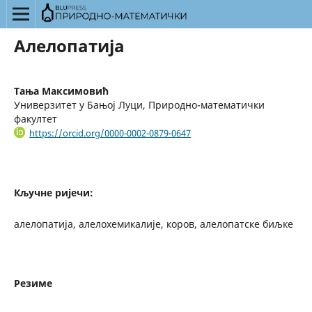
Алелопатија
Тања Максимовић
Универзитет у Бањој Луци, Природно-математички
факултет
https://orcid.org/0000-0002-0879-0647
Кључне ријечи:
алелопатија, алелохемикалије, коров, алелопатске биљке
Резиме