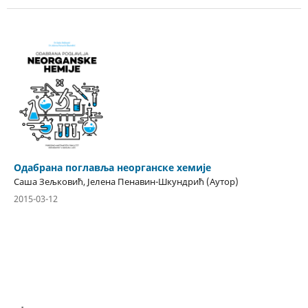
Одабрана поглавља неорганске хемије
Саша Зељковић, Јелена Пенавин-Шкундрић (Аутор)
2015-03-12