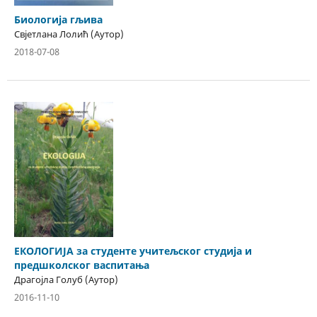
Биологија гљива
Свјетлана Лолић (Аутор)
2018-07-08
ЕКОЛОГИЈА за студенте учитељског студија и
предшколског васпитања
Драгојла Голуб (Аутор)
2016-11-10