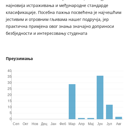
најновија истраживања и међународне стандарде
класификације. Посебна пажња посвећена је најчешћим
јестивим и отровним гљивама нашег подручја, јер
практична примјена овог знања значајно доприноси
безбједности и интересовању студената
Преузимања