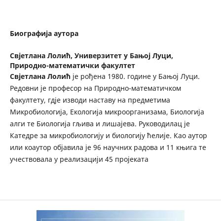
Биографија аутора
Свјетлана Лолић,
Универзитет у Бањој Луци,
Природно-математички факултет
Свјетлана Лолић
је рођена 1980. године у Бањој Луци.
Редовни је професор на Природно-математичком
факултету, гдје изводи наставу на предметима
Микробиологија, Екологија микроорганизама, Биологија
алги те Биологија гљива и лишајева. Руководилац је
Катедре за микробиологију и биологију ћелије. Као аутор
или коаутор објавила је 96 научних радова и 11 књига те
учествовала у реализацији 45 пројеката