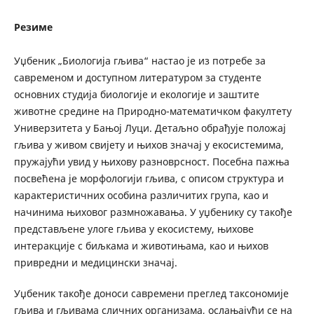
Резиме
Уџбеник „Биологија гљива“ настао је из потребе за
савременом и доступном литературом за студенте
основних студија биологије и екологије и заштите
животне средине на Природно-математичком факултету
Универзитета у Бањој Луци. Детаљно обрађује положај
гљива у живом свијету и њихов значај у екосистемима,
пружајући увид у њихову разноврсност. Посебна пажња
посвећена је морфологији гљива, с описом структура и
карактеристичних особина различитих група, као и
начинима њиховог размножавања. У уџбенику су такође
представљене улоге гљива у екосистему, њихове
интеракције с биљкама и животињама, као и њихов
привредни и медицински значај.
Уџбеник такође доноси савремени преглед таксономије
гљива и гљивама сличних организама, ослањајући се на