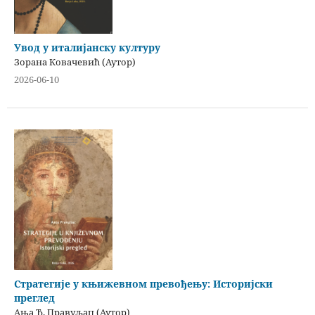
Увод у италијанску културу
Зорана Ковачевић (Аутор)
2026-06-10
Стратегије у књижевном превођењу: Историјски
преглед
Ања Ђ. Правуљац (Аутор)