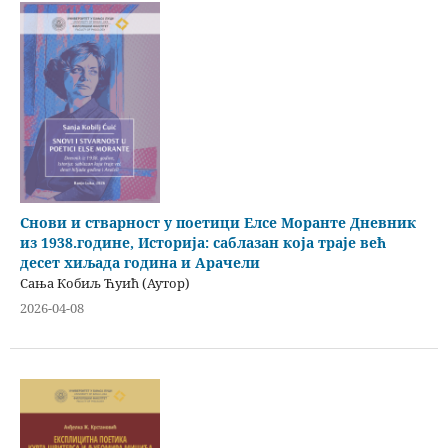
Снови и стварност у поетици Елсе Моранте Дневник
из 1938.године, Историја: саблазан која траје већ
десет хиљада година и Арачели
Сања Кобиљ Ћуић (Аутор)
2026-04-08