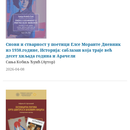
Снови и стварност у поетици Елсе Моранте Дневник
из 1938.године, Историја: саблазан која траје већ
десет хиљада година и Арачели
Сања Кобиљ Ћуић (Аутор)
2026-04-08