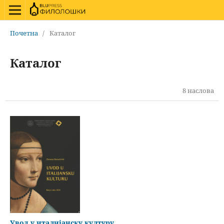
Почетна
/
Каталог
Каталог
8 наслова
Увод у италијанску културу