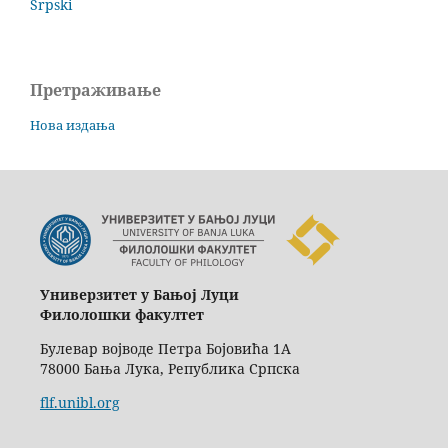
Srpski
Претраживање
Нова издања
Универзитет у Бањој Луци
Филолошки факултет
Булевар војводе Петра Бојовића 1А
78000 Бања Лука, Република Српска
flf.unibl.org