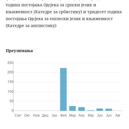
година постојања Одсјека за српски језик и
књижевност (Катедре за србистику) и тридесет година
постојања Одсјека за енглески језик и књижевност
(Катедре за англистику)
Преузимања