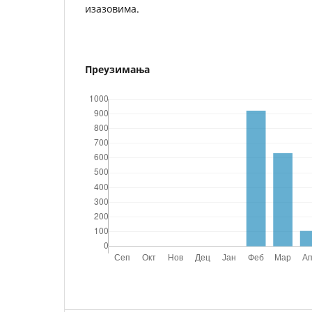
изазовима.
Преузимања