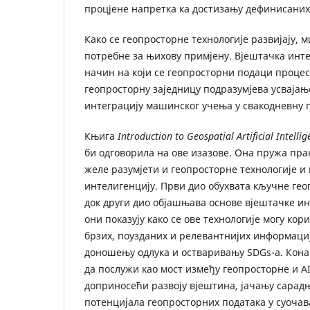
процјене напретка ка достизању дефинисаних
Како се геопросторне технологије развијају, м
потребне за њихову примјену. Вјештачка инт
начин на који се геопросторни подаци процес
геопросторну заједницу подразумјева усвајањ
интеграцију машинског учења у свакодневну п
Књига
Introduction to Geospatial Artificial Intellig
би одговорила на ове изазове. Она пружа прак
желе разумјети и геопросторне технологије и
интелигенцију. Први дио обухвата кључне гео
док други дио објашњава основе вјештачке ин
они показују како се ове технологије могу ко
брзих, поузданих и релевантнијих информаци
доношењу одлука и остваривању SDGs-а. Кона
да послужи као мост између геопросторне и AI
доприносећи развоју вјештина, јачању сарад
потенцијала геопросторних података у суоча