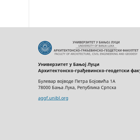
Универзитет у Бањој Луци
Архитектонско-грађевинско-геодетски фак
Булевар војводе Петра Бојовића 1A
78000 Бaња Лука, Република Српска
aggf.unibl.org