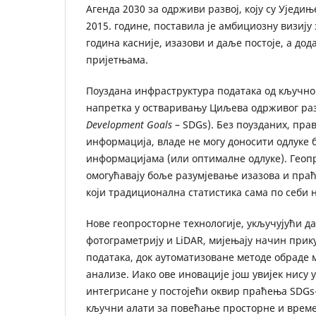
Агенда 2030 за одрживи развој, коју су Уједињ
2015. године, поставила је амбициозну визију 
година касније, изазови и даље постоје, а до
пријетњама.
Поуздана инфраструктура података од кључног
напретка у остваривању Циљева одрживог раз
Development Goals
– SDGs). Без поузданих, пр
информација, владе не могу доносити одлуке 
информацијама (или оптималне одлуке). Геоп
омогућавају боље разумјевање изазова и пра
који традиционална статистика сама по себи 
Нове геопросторне технологије, укључујући д
фотограметрију и LiDAR, мијењају начин при
података, док аутоматизоване методе обраде
анализе. Иако ове иновације још увијек нису 
интегрисане у постојећи оквир праћења SDGs-
кључни алати за повећање просторне и време