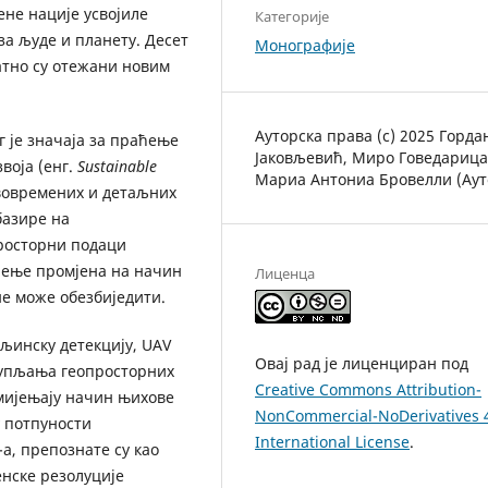
ене нације усвојиле
Категорије
за људе и планету. Десет
Монографије
датно су отежани новим
Ауторска права (c) 2025 Горда
 је значаја за праћење
Јаковљевић, Миро Говедарица
воја (енг.
Sustainable
Мариа Антониа Бровелли (Аут
авовремених и детаљних
базире на
росторни подаци
ћење промјена на начин
Лиценца
не може обезбиједити.
аљинску детекцију, UAV
Овај рад је лиценциран под
купљања геопросторних
Creative Commons Attribution-
 мијењају начин њихове
NonCommercial-NoDerivatives 
у потпуности
International License
.
а, препознате су као
нске резолуцијe