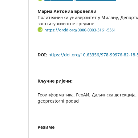
Мариа Антониа Бровелли
Политехнички универзитет у Милану, Департм
заштиту животне средине
https://orcid.org/0000-0003-3161-5561
DOI:
https://doi.org/10.63356/978-99976-82-18-
Кључне ријечи:
Геоинформатика, ГеоАИ, Даљинска детекција, vj
geoprostorni podaci
Резиме