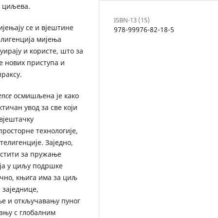
 циљева.
ISBN-13 (15)
ијењају се и вјештине
978-99976-82-18-5
елигенција мијења
уирају и користе, што за
е нових приступа и
раксу.
ence
осмишљена је како
тичан увод за све који
 вјештачку
просторне технологије,
телигенције. Заједно,
ристити за пружање
ја у циљу подршке
чно, књига има за циљ
 заједнице,
ње и откључавању пуног
вању с глобалним