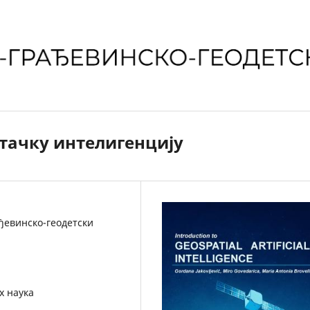
штачку интелигенцију
ђевинско-геодетски
х наука