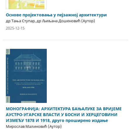
Основе пројектовања у пејзажној архитектури
др Тања Ступар, др Љиљана Дошеновић (Аутор)
2025-12-15
МОНОГРАФИЈА: АРХИТЕKТУРА БАЊАЛУKЕ ЗА ВРИЈЕМЕ
АУСТРО-УГАРСKЕ ВЛАСТИ У БОСНИ И ХЕРЦЕГОВИНИ
ИЗМЕЂУ 1878 И 1918, друго проширено издање
Мирослав Малиновић (Аутор)