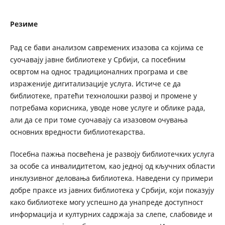
Резиме
Рад се бави анализом савремених изазова са којима се
суочавају јавне библиотеке у Србији, са посебним
освртом на однос традиционалних програма и све
израженије дигитализације услуга. Истиче се да
библиотеке, пратећи технолошки развој и промене у
потребама корисника, уводе нове услуге и облике рада,
али да се при томе суочавају са изазовом очувања
основних вредности библиотекарства.
Посебна пажња посвећена је развоју библиотечких услуга
за особе са инвалидитетом, као једној од кључних области
инклузивног деловања библиотека. Наведени су примери
добре праксе из јавних библиотека у Србији, који показују
како библиотеке могу успешно да унапреде доступност
информација и културних садржаја за слепе, слабовиде и