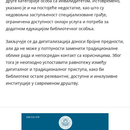
друге категорије особа са инвалидитетом. Истовремено,
указано је и на постојеће недостатке, као што су
недовољна заступљеност специјализоване грађе,
ограничена доступност онлајн услуга и потреба за
додатном едукацијом библиотечког особља.
Закључује се да дигитализација доноси бројне предности,
али да не може у потпуности заменити традиционалне
облике рада и непосредан контакт са корисницима. Због
тога је неопходно успоставити равнотежу између
дигиталног и традиционалног приступа, како би
библиотеке остале релевантне, доступне и инклузивне
институције у савременом друштву.