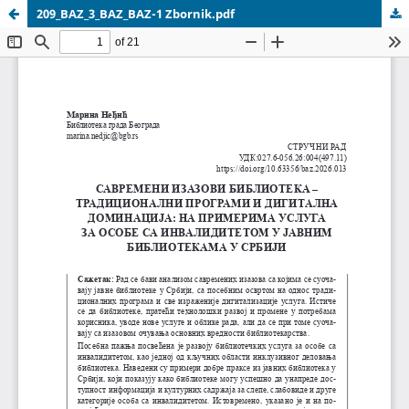
209_BAZ_3_BAZ_BAZ-1 Zbornik.pdf