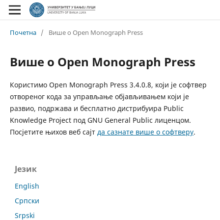
Почетна
/
Више о Open Monograph Press
Више о Open Monograph Press
Користимо Open Monograph Press 3.4.0.8, који је софтвер
отвореног кода за управљање објављивањем који је
развио, подржава и бесплатно дистрибуира Public
Knowledge Project под GNU General Public лиценцом.
Посјетите њихов веб сајт
да сазнате више о софтверу
.
Језик
English
Српски
Srpski