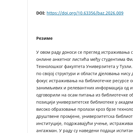
DOI:
https://doi.org/10.63356/baz.2026.009
Резиме
У овом раду доноси се преглед истраживања 
онлине анкетног листића међу студентима Фи
Технолошког факултета Универзитета у Тузли.
по својој структури и области дјеловања нису
фокус истраживања на библиотечке ресурсе 
занимљивих и релевантних информација од ис
одговорили на осам питања из библиотечке об
позицији универзитетске библиотеке у академ
високо образовање пролази кроз брзе технол
друштвене промјене, универзитетска библиоте
институције, подржавајући учење, истражив
ангажман. У раду су наведени подаци испитан