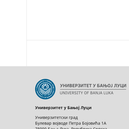
Универзитет у Бањој Луци
Универзитетски град
Булевар војводе Петра Бојовића 1А
78000 Бања Лука, Република Српска