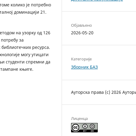
 томе колико је потребно
талној доминацији 21.
Објављено
тодом на узорку од 126
2026-05-20
 потребу за
 библиотечких ресурса.
хнологије могу утицати
Категорије
њи студенти спремни да
Зборник БАЗ
штампане књиге.
Ауторска права (c) 2026 Аутор
Лиценца