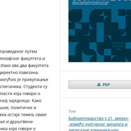
спроведеног путем
лозофског факултета и
 Иако ова два факултета
 директно повезана,
омогућио је прикупљање
PDF
питаника. Студенти су
ласти која говори о
ској заједници. Како
ошке, политичке и
Том
ка остаје темељ сваке
Библиотекарство у 21. вијеку:
ање и друштвени
између културног дијалога и
ика који говоре о
дигиталне комуникације