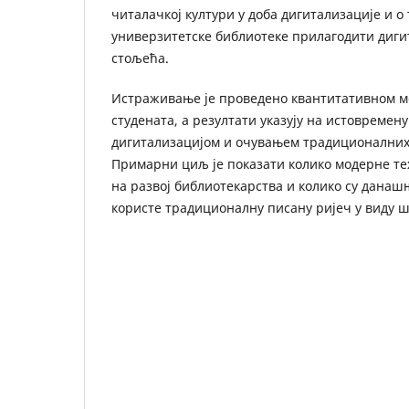
читалачкој култури у доба дигитализације и о
универзитетске библиотеке прилагодити диги
стољећа.
Истраживање је проведено квантитативном ме
студената, а резултати указују на истовремену
дигитализацијом и очувањем традиционалних
Примарни циљ је показати колико модерне те
на развој библиотекарства и колико су данаш
користе традиционалну писану ријеч у виду 