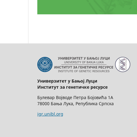
Универзитет у Бањој Луци
Институт за генетичке ресурсе
Булевар Војводе Петра Бојовића 1А
78000 Бања Лука, Република Српска
igr.unibl.org