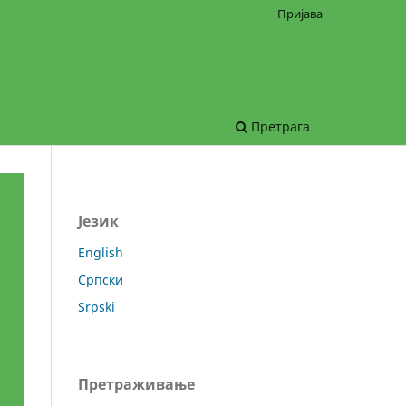
Пријава
Претрага
Језик
English
Српски
Srpski
Претраживање