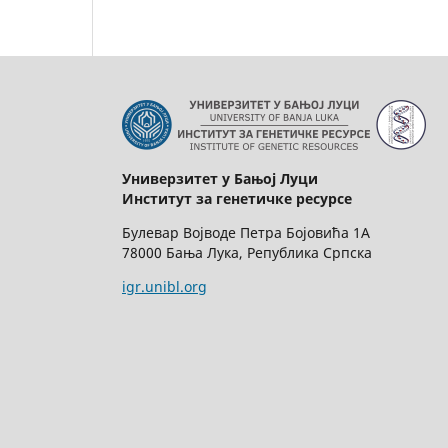
Универзитет у Бањој Луци
Институт за генетичке ресурсе
Булевар Војводе Петра Бојовића 1А
78000 Бања Лука, Република Српска
igr.unibl.org