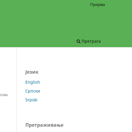
Пријава
Претрага
Језик
English
Српски
лова
Srpski
Претраживање