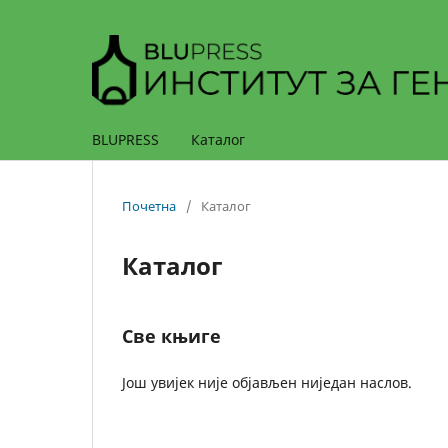
BLUPRESS
Каталог
Почетна
/
Каталог
Каталог
Све књиге
Још увијек није објављен ниједан наслов.