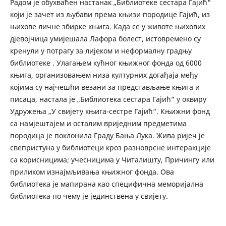
Радом је обухваћен настанак „Библиотеке сестара Гајић“
који је зачет из љубави према књизи породице Гајић, из
њихове личне збирке књига. Када се у животе њихових
дјевојчица умијешала Лафора болест, истовремено су
кренули у потрагу за лијеком и неформалну градњу
библиотеке . Улагањем кућног књижног фонда од 6000
књига, организовањем низа културних догађаја међу
којима су најчешћи везани за представљање књига и
писаца, настала је „Библиотека сестара Гајић“ у оквиру
Удружења „У свијету књига-сестре Гајић“. Књижни фонд
са намјештајем и осталим вриједним предметима
породица је поклонила Граду Бања Лука. Жива ријеч је
свепристуна у библиотеци кроз разноврсне интеракције
са корисницима; учесницима у Читалишту, Причингу или
приликом изнајмљивања књижног фонда. Ова
библиотека је мапирана као специфична меморијална
библиотека по чему је јединствена у свијету.