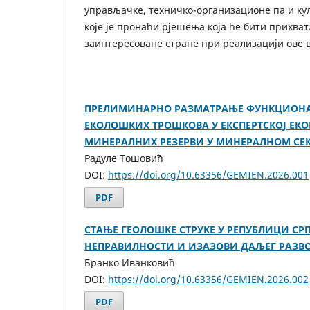
управљачке, техничко-организационе па и ку
које је пронаћи рјешења која ће бити прихват
заинтересоване стране при реализацији ове в
ПРЕЛИМИНАРНО РАЗМАТРАЊЕ ФУНКЦИОНА
ЕКОЛОШКИХ ТРОШКОВА У ЕКСПЕРТСКОЈ ЕК
МИНЕРАЛНИХ РЕЗЕРВИ У МИНЕРАЛНОМ СЕ
Радуле Тошовић
DOI:
https://doi.org/10.63356/GEMIEN.2026.001
PDF
СТАЊЕ ГЕОЛОШКЕ СТРУКЕ У РЕПУБЛИЦИ СРП
НЕПРАВИЛНОСТИ И ИЗАЗОВИ ДАЉЕГ РАЗВО
Бранко Иванковић
DOI:
https://doi.org/10.63356/GEMIEN.2026.002
PDF