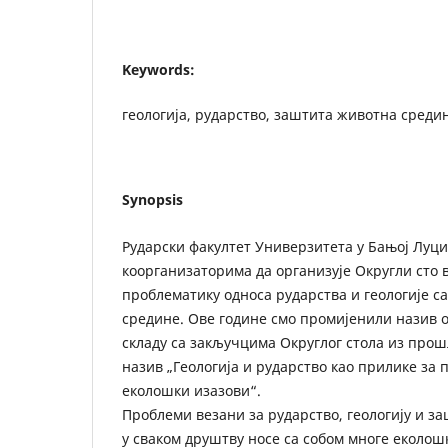
Keywords:
геологија, рударство, заштита животна среди
Synopsis
Рударски факултет Универзитета у Бањој Луци
коорганизаторима да организује Округли сто в
проблематику односа рударства и геологије 
средине. Ове године смо промијенили назив о
складу са закључцима Округлог стола из прош
назив „Геологија и рударство као прилике за 
еколошки изазови“.
Проблеми везани за рударство, геологију и з
у сваком друштву носе са собом многе еколош