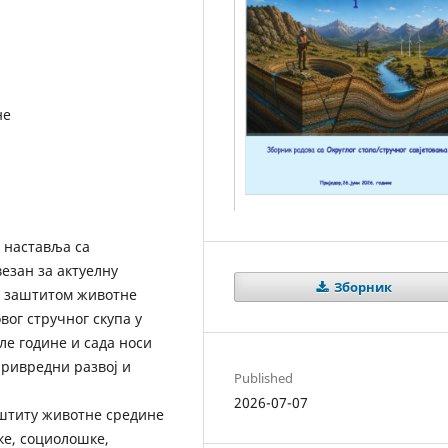
не
 наставља са
езан за актуелну
Зборник
са заштитом животне
вог стручног скупа у
ле године и сада носи
привредни развој и
Published
2026-07-07
аштиту животне средине
ке, социолошке,