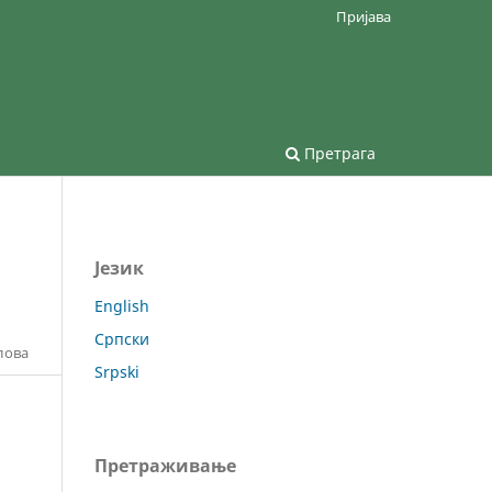
Пријава
Претрага
Језик
English
Српски
лова
Srpski
Претраживање