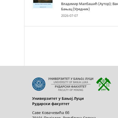
Владимир Малбашић (Аутор); Ва
Бањац (Уредник)
2026-07-07
Универзитет у Бањој Луци
Рударски факултет
Саве Ковачевића бб
79101 Приједор, Република Српска