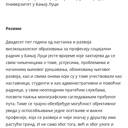
Универзитет у Бањој Луци
Резиме
Двадесет пет година од настанка и развоја
високошколског образовања за професију социјални
радник у Бањој Луци јесте вријеме које захтијева да се
свим чињеницама о томе, успјесима, проблемима и
начинима њиховог рјешавања, обликовању његовог
развоја, као и свима онима који су у томе учествовали као
наставници, студенти и као административни и помоћни
радници, у свим неопходним пратећим службама,
посвети пажња монографским сагледавањем пређеног
пута. Тиме се трајно обезбјеђује могућност објективног
увида у оспособљавање једне осетљиве и важне
професије, која се развија и чији значај у друштву има
растући тренд. И не само због тога, већ и због улоге и