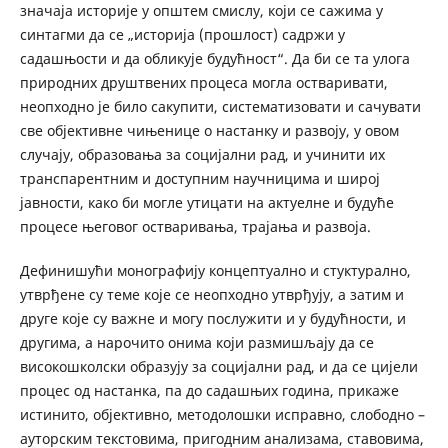
значаја историје у општем смислу, који се сажима у
синтагми да се „историја (прошлост) садржи у
садашњости и да обликује будућност“. Да би се та улога
природних друштвених процеса могла остваривати,
неопходно је било сакупити, систематизовати и сачувати
све објективне чињенице о настанку и развоју, у овом
случају, образовања за социјални рад, и учинити их
транспарентним и доступним научницима и широј
јавности, како би могле утицати на актуелне и будуће
процесе његовог остваривања, трајања и развоја.
Дефинишући монографију концептуално и стуктурално,
утврђене су теме које се неопходно утврђују, а затим и
друге које су важне и могу послужити и у будућности, и
другима, а нарочито онима који размишљају да се
високошколски образују за социјални рад, и да се цијели
процес од настанка, па до садашњих година, прикаже
истинито, објективно, методолошки исправно, слободно –
аутор­ским текстовима, пригодним анализама, ставовима,