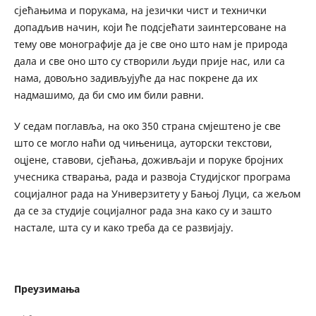
сјећањима и порукама, на језички чист и технички
допадљив начин, који ће подсјећати заинтерсоване на
тему ове монографије да је све оно што нам је природа
дала и све оно што су створили људи прије нас, или са
нама, довољно задивљујуће да нас покрене да их
надмашимо, да би смо им били равни.
У седам поглавља, на око 350 страна смјештено је све
што се могло наћи од чињеница, ауторски текстови,
оцјене, ставови, сјећања, доживљаји и поруке бројних
учесника стварања, рада и развоја Студијског програма
социјалног рада на Универзитету у Бањој Луци, са жељом
да се за студије социјалног рада зна како су и зашто
настале, шта су и како треба да се развијају.
Преузимања