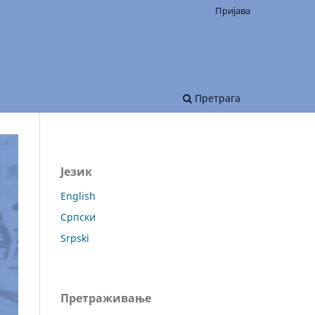
Пријава
Претрага
Језик
English
Српски
Srpski
Претраживање