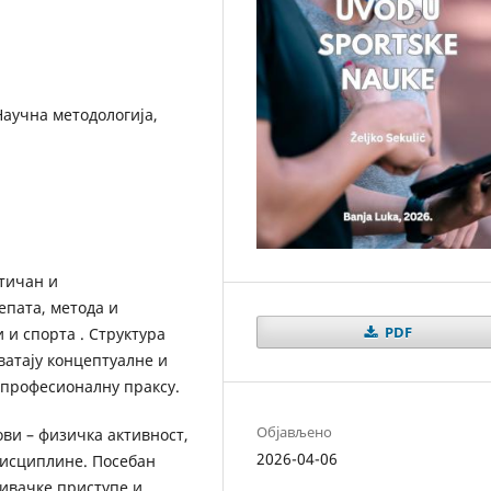
аучна методологија,
тичан и
пата, метода и
PDF
 и спорта . Структура
хватају концептуалне и
 професионалну праксу.
Објављено
ови – физичка активност,
2026-04-06
дисциплине. Посебан
живачке приступе и