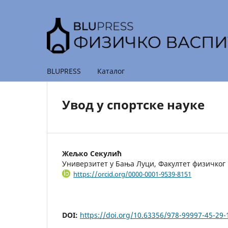
BLUPRESS
Каталог
Увод у спортске науке
Жељко Секулић
Универзитет у Бања Луци, Факултет физичког
https://orcid.org/0000-0001-9539-8151
DOI:
https://doi.org/10.63356/978-99997-45-29-