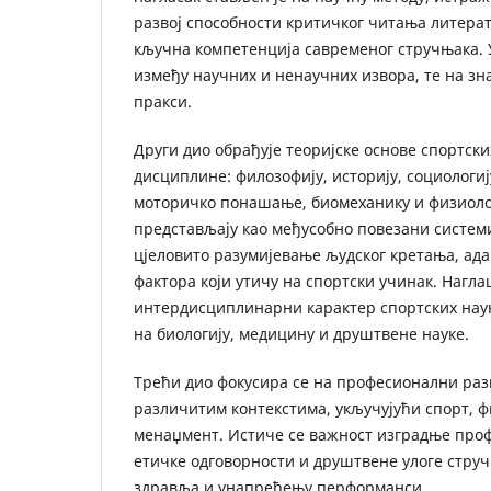
развој способности критичког читања литерат
кључна компетенција савременог стручњака. У
између научних и ненаучних извора, те на зна
пракси.
Други дио обрађује теоријске основе спортски
дисциплине: филозофију, историју, социологију
моторичко понашање, биомеханику и физиолог
представљају као међусобно повезани системи
цјеловито разумијевање људског кретања, ада
фактора који утичу на спортски учинак. Нагла
интердисциплинарни карактер спортских нау
на биологију, медицину и друштвене науке.
Трећи дио фокусира се на професионални разв
различитим контекстима, укључујући спорт, ф
менаџмент. Истиче се важност изградње про
етичке одговорности и друштвене улоге стру
здравља и унапређењу перформанси.