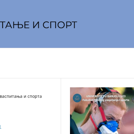
 васпитања и спорта
1