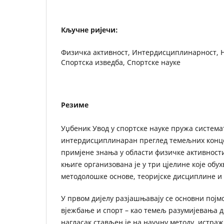
Кључне ријечи:
Физичка активност, Интердисциплинарност, Н
Спортска изведба, Спортске науке
Резиме
Уџбеник Увод у спортске науке пружа система
интердисциплинаран преглед темељних конце
примјене знања у области физичке активности
књиге организована је у три цјелине које обу
методолошке основе, теоријске дисциплине и
У првом дијелу разјашњавају се основни појм
вјежбање и спорт – као темељ разумијевања 
нагласак стављен је на научну методу, истра