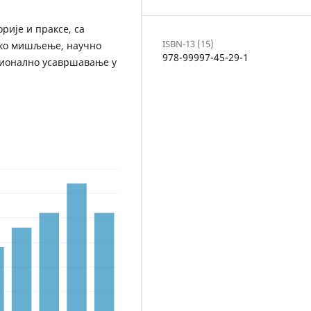
рије и праксе, са
ISBN-13 (15)
чко мишљење, научно
978-99997-45-29-1
сионално усавршавање у