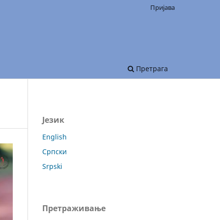
Пријава
Претрага
Језик
English
Српски
Srpski
Претраживање