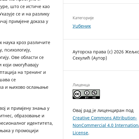
уре, што се истиче као
казује се и на разлику
Категорије
чај примјене доказа у
Уџбеник
х наука кроз различите
, психологију,
Ауторска права (c) 2026 Жељк
ију. Ове области се
Секулић (Аутор)
 који омогућавају
птација на тренинг и
шава се
Лиценца
ка и њихово ослањање
ој и примјену знања у
Овај рад је лиценциран под
итнес, образовање и
Creative Commons Attribution-
фесионалног идентитета,
NonCommercial 4.0 Internation
чњака у промоцији
License
.