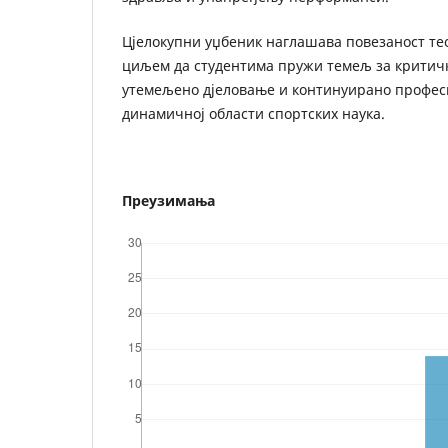
Цјелокупни уџбеник наглашава повезаност тео
циљем да студентима пружи темељ за крити
утемељено дјеловање и континуирано профе
динамичној области спортских наука.
Преузимања