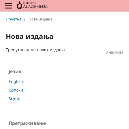
Почетна
/
Нова издања
Нова издања
Тренутно нема нових издања.
0 наслова
Језик
English
Српски
Srpski
Претраживање