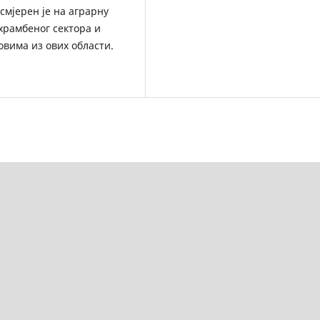
смјерен је на аграрну
храмбеног сектора и
вима из ових области.