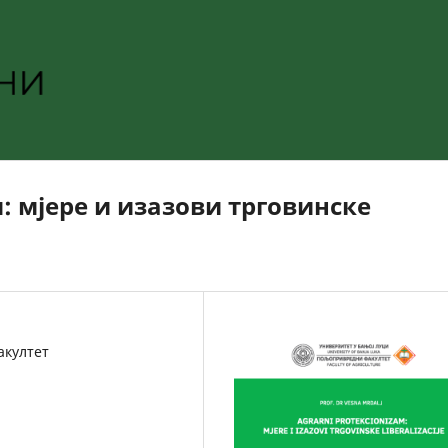
 мјере и изазови трговинске
акултет