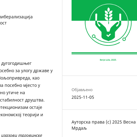
либерализација
ост
з дугогодишњег
себно за улогу државе у
Пољопривреда, као
ла посебно мјесто у
Објављено
но утиче на
2025-11-05
 стабилност друштва.
отекционизам остаје
економској теорији и
Ауторска права (c) 2025 Весна
Мрдаљ
 изазови трговинске