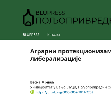
BLUPRESS
Каталог
Аграрни протекционизам:
либерализације
Весна Мрдаљ
Универзитет у Бањој Луци, Пољопривредни ф
https://orcid.org/0000-0002-7041-7202