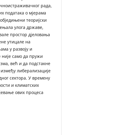
чноистраживачког рада,
их података о мјерама
 обједињени теоријски
јењала улога државе,
овале простор дјеловања
ене утицале на
ама у развоју и
 није само да пружи
зма, већ и да подстакне
у између либерализације
ног сектора. У времену
ости и климатских
ијевање ових процеса