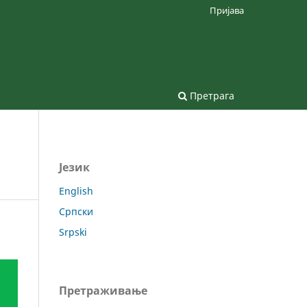
Пријава
Претрага
Језик
English
Српски
Srpski
Претраживање