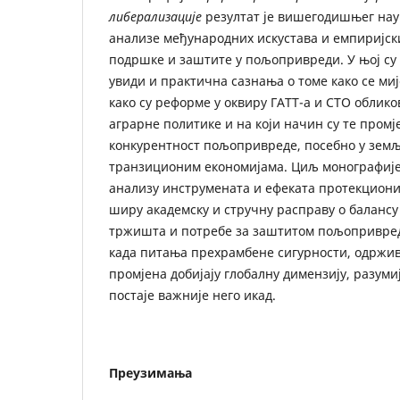
либерализације
резултат је вишегодишњег нау
анализе међународних искустава и емпиријск
подршке и заштите у пољопривреди. У њој су
увиди и практична сазнања о томе како се ми
како су реформе у оквиру ГАТТ-а и СТО облик
аграрне политике и на који начин су те промј
конкурентност пољопривреде, посебно у земљ
транзиционим економијама. Циљ монографије
анализу инструмената и ефеката протекциони
ширу академску и стручну расправу о баланс
тржишта и потребе за заштитом пољопривред
када питања прехрамбене сигурности, одржив
промјена добијају глобалну димензију, разум
постаје важније него икад.
Преузимања