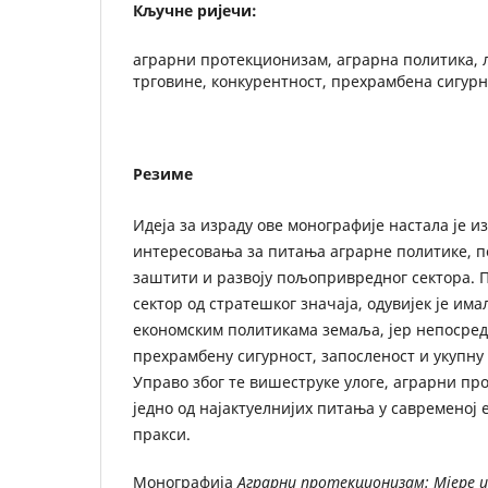
Кључне ријечи:
аграрни протекционизам, аграрна политика, 
трговине, конкурентност, прехрамбена сигурн
Резиме
Идеја за израду ове монографије настала је и
интересовања за питања аграрне политике, по
заштити и развоју пољопривредног сектора. 
сектор од стратешког значаја, одувијек је има
економским политикама земаља, јер непосред
прехрамбену сигурност, запосленост и укупну
Управо због те вишеструке улоге, аграрни пр
једно од најактуелнијих питања у савременој 
пракси.
Монографија
Аграрни протекционизам: Мјере и