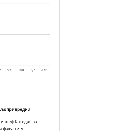
Пољопривредни
 и шеф Катедре за
 факултету