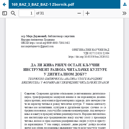
169_BAZ_3_BAZ_BAZ-1 Zbornik.pdf