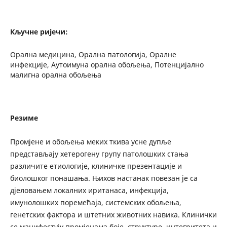
Кључне ријечи:
Орална медицина, Орална патологија, Оралне
инфекције, Аутоимуна орална обољења, Потенцијално
малигна орална обољења
Резиме
Промјене и обољења меких ткива усне дупље
представљају хетерогену групу патолошких стања
различите етиологије, клиничке презентације и
биолошког понашања. Њихов настанак повезан је са
дјеловањем локалних иританаса, инфекција,
имунолошких поремећаја, системских обољења,
генетских фактора и штетних животних навика. Клинички
се манифестују промјенама боје, структуре, интегритета и