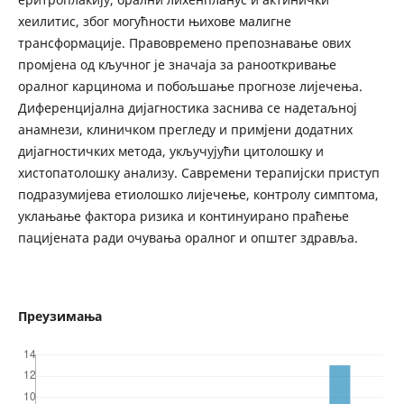
хеилитис, због могућности њихове малигне
трансформације. Правовремено препознавање ових
промјена од кључног је значаја за ранооткривање
оралног карцинома и побољшање прогнозе лијечења.
Диференцијална дијагностика заснива се надетаљној
анамнези, клиничком прегледу и примјени додатних
дијагностичких метода, укључујући цитолошку и
хистопатолошку анализу. Савремени терапијски приступ
подразумијева етиолошко лијечење, контролу симптома,
уклањање фактора ризика и континуирано праћење
пацијената ради очувања оралног и општег здравља.
Преузимања