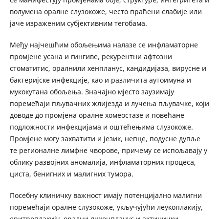
волумена оралне слузокоже, често праћени слабије или
јаче израженим субјективним тегобама.
Међу најчешћим обољењима налазе се инфламаторне
промјене усана и гингиве, рекурентни афтозни
стоматитис, оралнили хенпланус, кандидијаза, вирусне и
бактеријске инфекције, као и различита аутоимуна и
мукокутана обољења. Значајно мјесто заузимају
поремећаји пљувачних жлијезда и лучења пљувачке, који
доводе до промјена оралне хомеостазе и повећане
подложности инфекцијама и оштећењима слузокоже.
Промјене могу захватити и језик, непце, подусне дупље
те регионалне лимфне чворове, причему се испољавају у
облику развојних аномалија, инфламаторних процеса,
циста, бенигних и малигних тумора.
Посебну клиничку важност имају потенцијално малигни
поремећаји оралне слузокоже, укључујући леукоплакију,
еритроплакију, орални лихенпланус и актинички