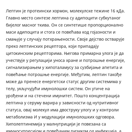
Лептин је протеински хормон, молекулске тежине 16 кДа.
Главно место синтезе лептина су адипоцити субкутаног
бијелог масног ткива. Он се синтетише пропорционално
маси адипоцита и стога се повећава код гојазности и
смањује у случају потхрањености. Своје дејство остварује
преко лептинских рецептора, који припадају
цитокинским рецепторима. Његова примарна улога је да
учествује у регулацији уноса хране и потрошње енергије,
сигнализирањем у хипоталамусу за сузбијање апетита и
повећање потрошње енергије. Међутим, лептин такође
може да пренесе енергетски статус другим системима у
телу, укључујући имунолошки систем. Он утиче на
урођени и на стечени имунитет. Пошто концентрација
лептина у серуму варира у зависности од нутритивног
статуса, овај молекул има двоструку улогу и у контроли
метаболизма И у модулацији имунолошких одговора.
Хиполептинемија у малнутрицији је повезана са
имуносупресијом и повећаним ризиком од инфекција, а