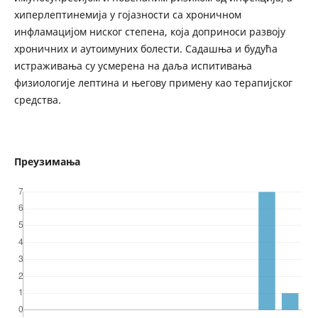
хиперлептинемија у гојазности са хроничном
инфламацијом ниског степена, која доприноси развоју
хроничних и аутоимуних болести. Садашња и будућа
истраживања су усмерена на даља испитивања
физиологије лептина и његову примену као терапијског
средства.
Преузимања